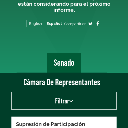
están considerando para el próximo
informe.
English
Español
Compartir en
Senado
Cámara De Representantes
Filtrar
Show
Supresión de Participación
Votos de la Tarjeta de evaluación