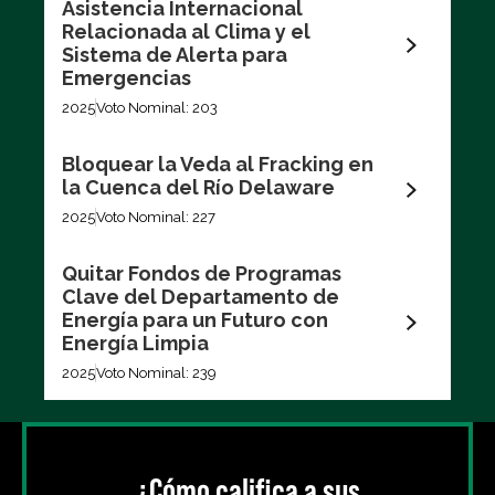
Asistencia Internacional
Relacionada al Clima y el
Votaciones recientes
Sistema de Alerta para
Emergencias
Filtrar por
2025
Voto Nominal: 203
Bloquear la Veda al Fracking en
la Cuenca del Río Delaware
2025
Voto Nominal: 227
Quitar Fondos de Programas
Exportar los datos (CSV)
Clave del Departamento de
Energía para un Futuro con
Energía Limpia
2025
Voto Nominal: 239
¿Cómo califica a sus