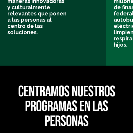
maneras innovadoras
millon
y culturalmente
de fin
relevantes que ponen
federa
a las personas al
autobu
centro de las
eléctr
soluciones.
limpien
respir
hijos.
CENTRAMOS NUESTROS
PROGRAMAS EN LAS
PERSONAS