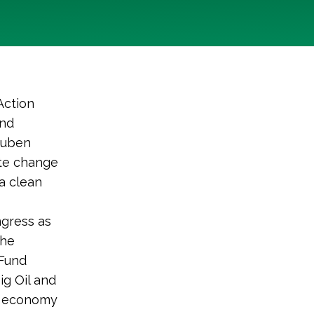
Action
und
Ruben
ate change
a clean
ngress as
the
 Fund
ig Oil and
gy economy