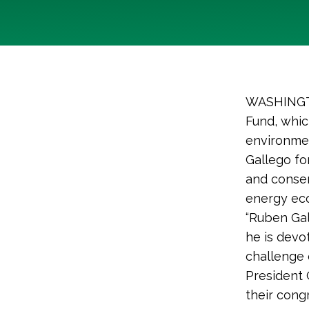
WASHINGTO
Fund, whic
environmen
Gallego fo
and conse
energy ec
“Ruben Gal
he is devo
challenge 
President 
their cong