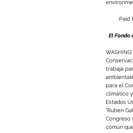
environme
Paid 
El Fondo 
WASHINGTO
Conservaci
trabaja pa
ambientale
para el Co
climático 
Estados Un
“Ruben Gal
Congreso y
común que