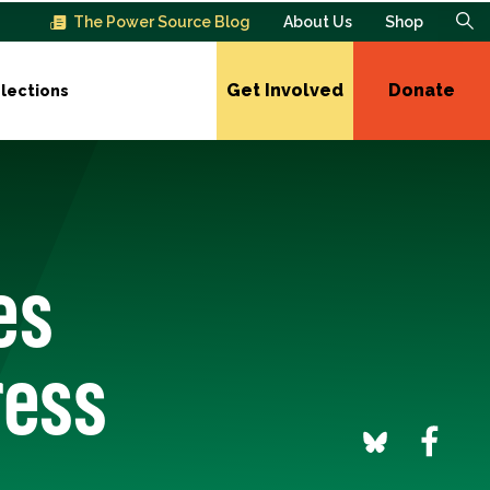
The Power Source Blog
About Us
Shop
Get Involved
Donate
lections
es
ress