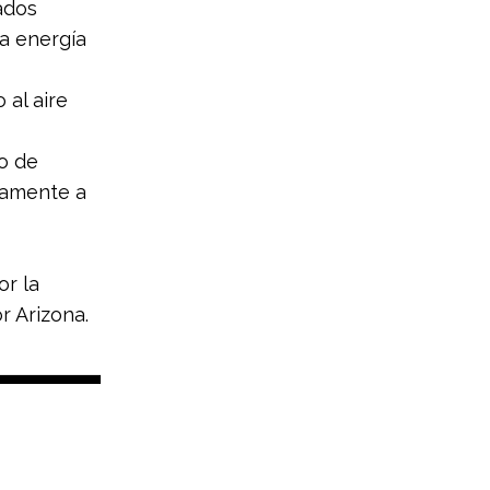
ados
la energía
 al aire
o de
vamente a
or la
r Arizona.