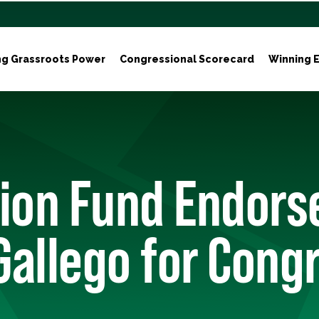
ng Grassroots Power
Congressional Scorecard
Winning E
tion Fund Endors
allego for Cong