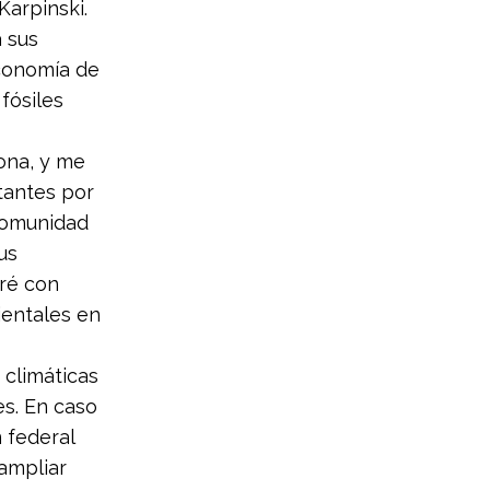
Karpinski.
a sus
economía de
fósiles
ona, y me
tantes por
 comunidad
us
aré con
ientales en
 climáticas
s. En caso
 federal
 ampliar