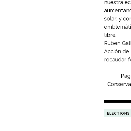
nuestra ec
aumentando
solar; y c
emblemátic
libre.
Ruben Gal
Acción de 
recaudar 
Paga
Conservac
ELECTIONS