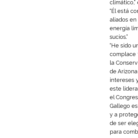
climático,
“Él está c
aliados en
energía li
sucios.”
“He sido u
complace t
la Conserv
de Arizona
intereses 
este lider
el Congres
Gallego es
y a proteg
de ser ele
para comba