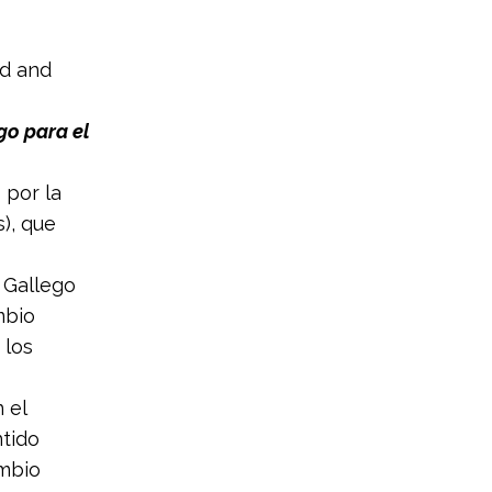
nd and
go para el
 por la
), que
 Gallego
mbio
 los
 el
tido
mbio