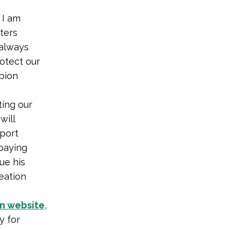
 I am
ters
 always
rotect our
mpion
ting our
will
pport
paying
ue his
eation
n website
,
y for