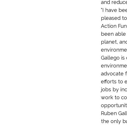
and reduce 
“I have be
pleased to
Action Fun
been able 
planet, an
environmen
Gallego is
environmen
advocate f
efforts to
jobs by in
work to co
opportuni
Ruben Gall
the only b