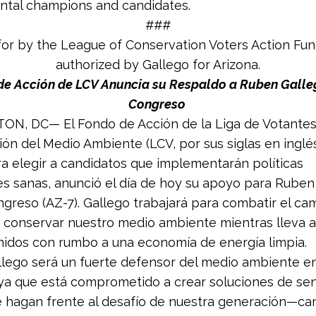
ntal champions and candidates.
###
for by the League of Conservation Voters Action Fu
authorized by Gallego for Arizona.
de Acción de LCV Anuncia su Respaldo a Ruben Galle
Congreso
N, DC— El Fondo de Acción de la Liga de Votantes
ón del Medio Ambiente (LCV, por sus siglas en inglés
ra elegir a candidatos que implementarán políticas
s sanas, anunció el día de hoy su apoyo para Ruben
ngreso (AZ-7). Gallego trabajará para combatir el ca
y conservar nuestro medio ambiente mientras lleva a
idos con rumbo a una economía de energía limpia.
lego será un fuerte defensor del medio ambiente en
a que está comprometido a crear soluciones de sen
 hagan frente al desafío de nuestra generación—ca