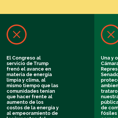
El Congreso al
Una y o
servicio de Trump
Cámar
frenó el avance en
Repres
materia de energía
Senado
limpia y clima, al
protec
mismo tiempo que las
ambien
comunidades tenían
tratar
que hacer frente al
nuestra
aumento de los
públic
costos de la energía y
de com
al empeoramiento de
fósiles