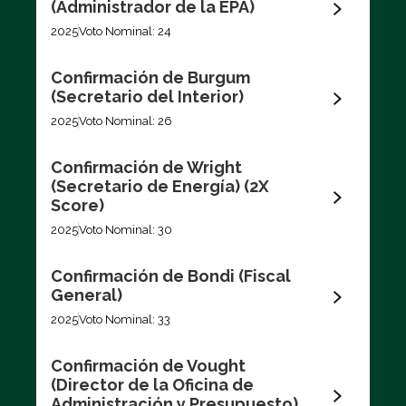
(Administrador de la EPA)
Votaciones recientes
2025
Voto Nominal: 24
Confirmación de Burgum
Filtrar por
(Secretario del Interior)
2025
Voto Nominal: 26
Confirmación de Wright
(Secretario de Energía) (2X
Score)
2025
Voto Nominal: 30
Exportar los datos (CSV)
Confirmación de Bondi (Fiscal
General)
2025
Voto Nominal: 33
Confirmación de Vought
(Director de la Oficina de
Administración y Presupuesto)