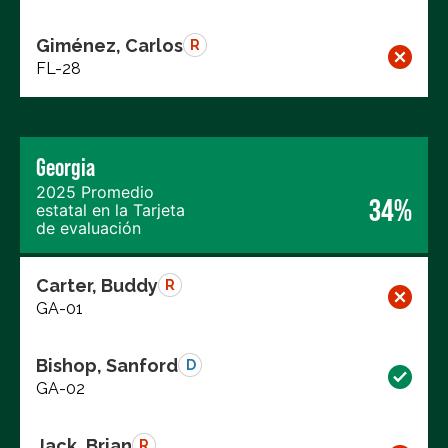
Giménez, Carlos
R
FL-28
Georgia
2025 Promedio
34%
estatal en la Tarjeta
de evaluación
Carter, Buddy
R
GA-01
Bishop, Sanford
D
GA-02
Jack, Brian
R