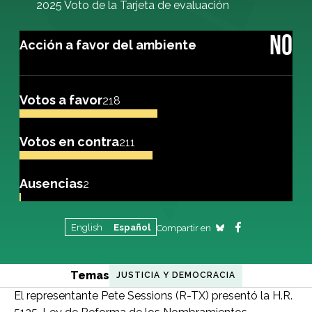
2025 Voto de la Tarjeta de evaluación
NO
Acción a favor del ambiente
Votos a favor
218
Votos en contra
211
Ausencias
2
English
Español
Compartir en
Temas
JUSTICIA Y DEMOCRACIA
El representante Pete Sessions (R-TX) presentó la H.R.