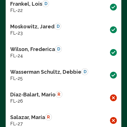
Frankel, Lois
D
FL-22
Moskowitz, Jared
D
FL-23
Wilson, Frederica
D
FL-24
Wasserman Schultz, Debbie
D
FL-25
Díaz-Balart, Mario
R
FL-26
Salazar, María
R
FL-27