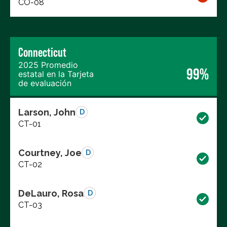
CO-08
Connecticut
2025 Promedio
99%
estatal en la Tarjeta
de evaluación
Larson, John
D
CT-01
Courtney, Joe
D
CT-02
DeLauro, Rosa
D
CT-03