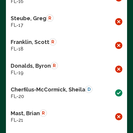
FL-16
Steube, Greg
R
FL-17
Franklin, Scott
R
FL-18
Donalds, Byron
R
FL-19
Cherfilus-McCormick, Sheila
D
FL-20
Mast, Brian
R
FL-21