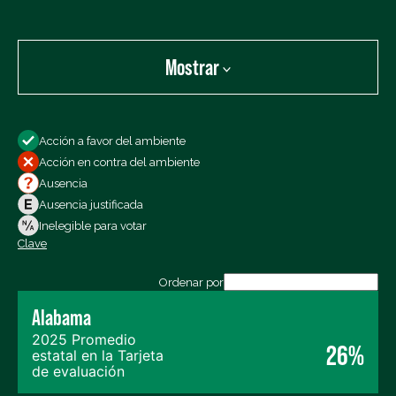
Mostrar
Mostrar:
Acción a favor del ambiente
Todos los votos
Acción en contra del ambiente
Votos a favor
Ausencia
Votos en contra
Ausencia justificada
Ausencias
Inelegible para votar
Clave
Exportar los datos (CSV)
Ordenar por
Alabama
2025 Promedio
26%
estatal en la Tarjeta
de evaluación