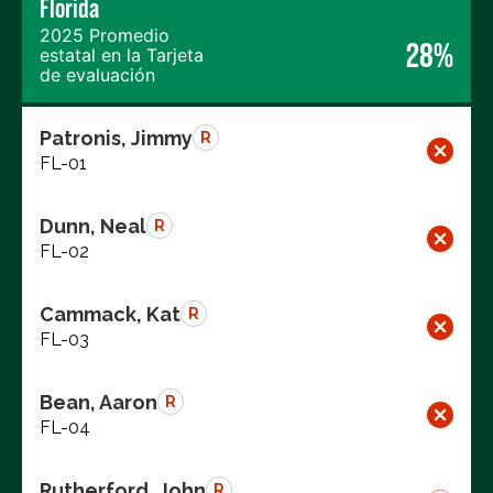
Florida
2025 Promedio
28%
estatal en la Tarjeta
de evaluación
Patronis, Jimmy
R
FL-01
Dunn, Neal
R
FL-02
Cammack, Kat
R
FL-03
Bean, Aaron
R
FL-04
Rutherford, John
R