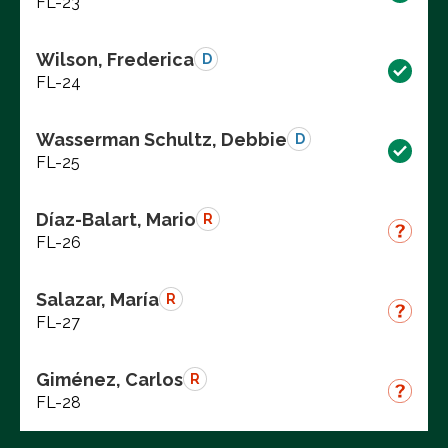
FL-23
Wilson, Frederica
D
FL-24
Wasserman Schultz, Debbie
D
FL-25
Díaz-Balart, Mario
R
FL-26
Salazar, María
R
FL-27
Giménez, Carlos
R
FL-28