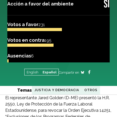
SÍ
Acción a favor del ambiente
Votos a favor
231
Votos en contra
195
Ausencias
6
English
Español
Compartir en
Temas
JUSTICIA Y DEMOCRACIA
OTROS
El representante Jared Golden (D-ME) presentó la H.R.
2550, Ley de Protección de la Fuerza Laboral
Estadounidense, para revocar la Orden Ejecutiva 14251,
“Exclusiones de los Programas Federales de