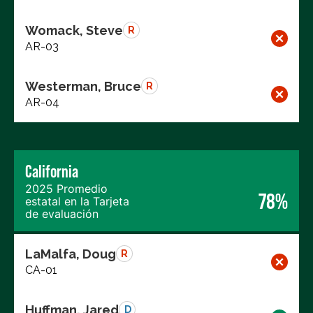
Womack, Steve
R
AR-03
Westerman, Bruce
R
AR-04
California
2025 Promedio
78%
estatal en la Tarjeta
de evaluación
LaMalfa, Doug
R
CA-01
Huffman, Jared
D