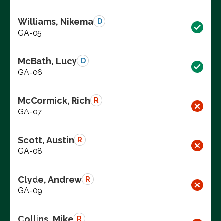
Williams, Nikema
D
GA-05
McBath, Lucy
D
GA-06
McCormick, Rich
R
GA-07
Scott, Austin
R
GA-08
Clyde, Andrew
R
GA-09
Collins, Mike
R