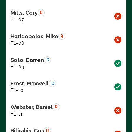
Mills, Cory
R
FL-07
Haridopolos, Mike
R
FL-08
Soto, Darren
D
FL-09
Frost, Maxwell
D
FL-10
Webster, Daniel
R
FL-11
Bilirakis, Gus
R