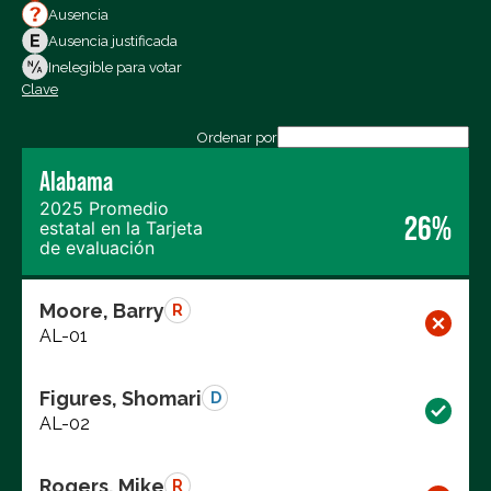
Votos a favor
Ausencia
Votos en contra
Ausencia justificada
Ausencias
Inelegible para votar
Clave
Exportar los datos (CSV)
Ordenar por
Alabama
2025 Promedio
26%
estatal en la Tarjeta
de evaluación
Moore, Barry
R
AL-01
Figures, Shomari
D
AL-02
Rogers, Mike
R