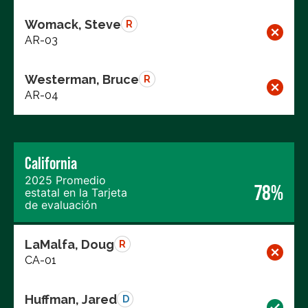
Womack, Steve
R
AR-03
Westerman, Bruce
R
AR-04
California
2025 Promedio
78%
estatal en la Tarjeta
de evaluación
LaMalfa, Doug
R
CA-01
Huffman, Jared
D