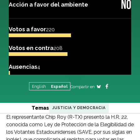
NO
Acción a favor del ambiente
Votos a favor
220
Votos en contra
208
Ausencias
4
English
Español
Compartir en
Temas
JUSTICIA Y DEMOCRACIA
El representante Chip Roy (R-TX) presentó la H.R. 22,
conocida como Ley de Protección de la Elegibilidad de
los Votantes Estadounidenses (SAVE, por sus siglas en
inglés), que complicaría el registro para votar en las