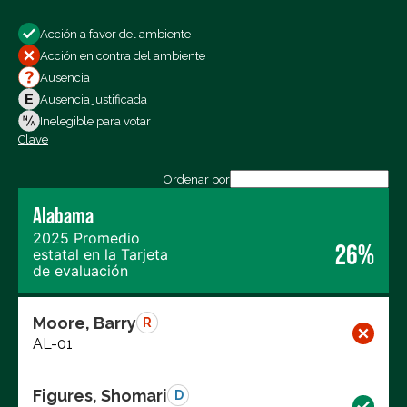
Mostrar:
Acción a favor del ambiente
Todos los votos
Acción en contra del ambiente
Votos a favor
Ausencia
Votos en contra
Ausencia justificada
Ausencias
Inelegible para votar
Clave
Exportar los datos (CSV)
Ordenar por
Alabama
2025 Promedio
26%
estatal en la Tarjeta
de evaluación
Moore, Barry
R
AL-01
Figures, Shomari
D