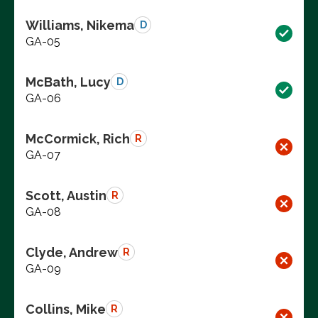
Williams, Nikema
D
GA-05
McBath, Lucy
D
GA-06
McCormick, Rich
R
GA-07
Scott, Austin
R
GA-08
Clyde, Andrew
R
GA-09
Collins, Mike
R