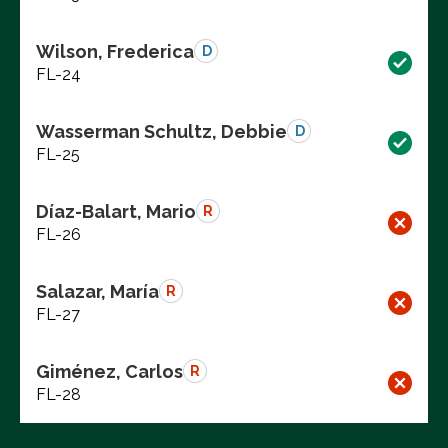
Wilson, Frederica
D
FL-24
Wasserman Schultz, Debbie
D
FL-25
Díaz-Balart, Mario
R
FL-26
Salazar, María
R
FL-27
Giménez, Carlos
R
FL-28