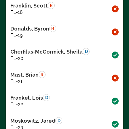
Franklin, Scott
R
FL-18
Donalds, Byron
R
FL-19
Cherfilus-McCormick, Sheila
D
FL-20
Mast, Brian
R
FL-21
Frankel, Lois
D
FL-22
Moskowitz, Jared
D
FL-23