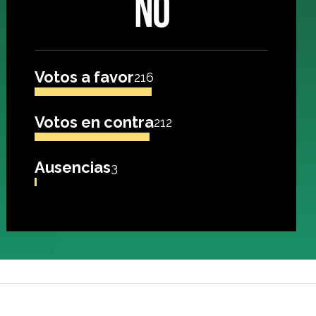
NO
Votos a favor
216
Votos en contra
212
Ausencias
3