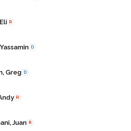
Eli
R
, Yassamin
D
n, Greg
D
 Andy
R
ani, Juan
R