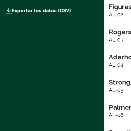
Figure
Exportar los datos (CSV)
AL-02
Rogers
AL-03
Aderho
AL-04
Strong
AL-05
Palmer
AL-06