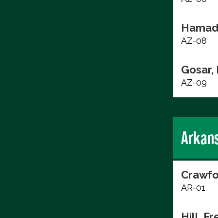
Hamad
AZ-08
Gosar,
AZ-09
Arkan
Crawfo
AR-01
Hill, F