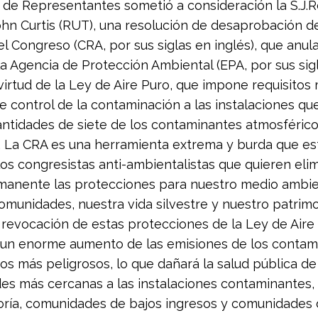
de Representantes sometió a consideración la S.J.Re
hn Curtis (RUT), una resolución de desaprobación d
l Congreso (CRA, por sus siglas en inglés), que anula
a Agencia de Protección Ambiental (EPA, por sus sig
 virtud de la Ley de Aire Puro, que impone requisitos
de control de la contaminación a las instalaciones q
ntidades de siete de los contaminantes atmosféric
. La CRA es una herramienta extrema y burda que es
 los congresistas anti-ambientalistas que quieren eli
manente las protecciones para nuestro medio ambie
omunidades, nuestra vida silvestre y nuestro patrim
a revocación de estas protecciones de la Ley de Aire
 un enorme aumento de las emisiones de los contam
os más peligrosos, lo que dañará la salud pública de
s más cercanas a las instalaciones contaminantes, 
ría, comunidades de bajos ingresos y comunidades d