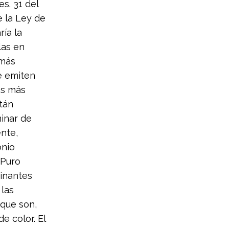
s. 31 del
e la Ley de
ría la
las en
 más
ue emiten
os más
tán
minar de
nte,
onio
 Puro
inantes
 las
que son,
e color. El