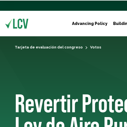
Advancing Policy
Buildi
Tarjeta de evaluación del congreso
Votos
Revertir Prote
Ley de Aire Pu