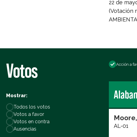
22 de mayo
(Votación 
AMBIENTALI
Votos
Acción a fa
Alaba
Mostrar:
Todos los votos
Votos a favor
Moore,
Votos en contra
AL-01
Ausencias