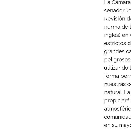
La Cámara 
senador Jo
Revisión de
norma de l
inglés) en
estrictos 
grandes ca
peligrosos
utilizando
forma per
nuestras c
natural. L
propiciará
atmosféric
comunidade
en su mayo