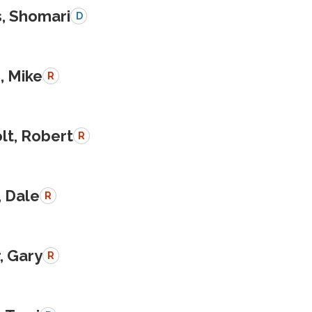
s, Shomari
D
, Mike
R
lt, Robert
R
, Dale
R
, Gary
R