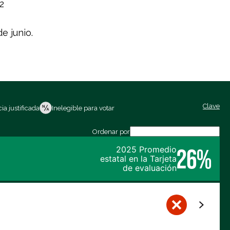
2
e junio.
Clave
ia justificada
Inelegible para votar
Ordenar por
26%
2025 Promedio
estatal en la Tarjeta
de evaluación