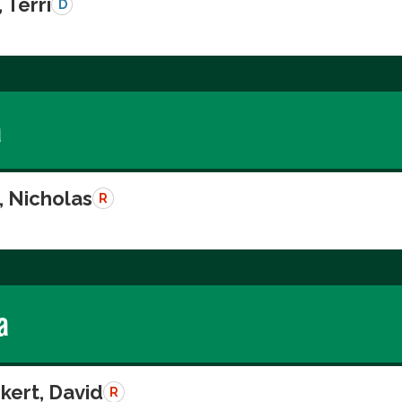
 Terri
D
a
, Nicholas
R
a
kert, David
R