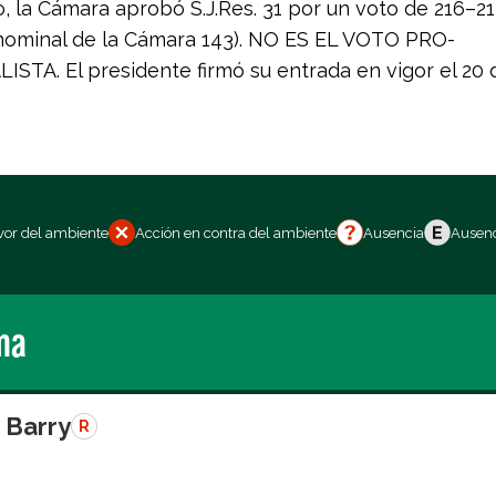
, la Cámara aprobó S.J.Res. 31 por un voto de 216–21
nominal de la Cámara 143). NO ES EL VOTO PRO-
STA. El presidente firmó su entrada en vigor el 20 d
vor del ambiente
Acción en contra del ambiente
Ausencia
Ausenc
ma
 Barry
R