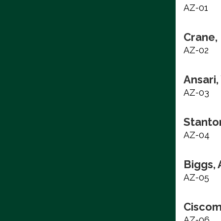
AZ-01
Crane, 
AZ-02
Ansari
AZ-03
Stanto
AZ-04
Biggs,
AZ-05
Ciscom
AZ-06