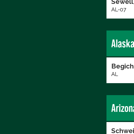
Sewell,
AL-07
Alask
Begich
AL
Arizon
Schwei