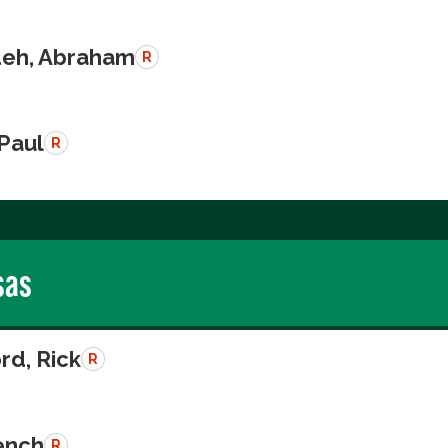
eh, Abraham
R
 Paul
R
sas
rd, Rick
R
rench
R