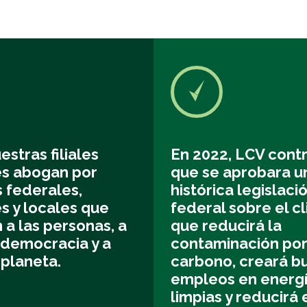
estras filiales
En 2022, LCV contr
es abogan por
que se aprobara u
s federales,
histórica legislaci
s y locales que
federal sobre el cl
 a las personas, a
que reducirá la
 democracia y a
contaminación po
 planeta.
carbono, creará b
empleos en energ
limpias y reducirá 