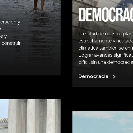
DEMOCRAC
eración y
o
La salud de nuestro plan
s y
estrechamente vinculadas
 construir
climática también se enf
Lograr avances significa
difícil sin una democraci
Democracia