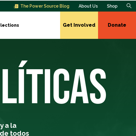
The Power Source Blog
About Us
Shop
Get Involved
Donate
lections
LÍTICAS
 a la
 de todos