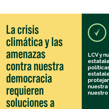
La crisis
climática y las
amenazas
LCV y nu
estatal
contra nuestra
política
estatale
democracia
protejan
requieren
nuestra
nuestro
soluciones a