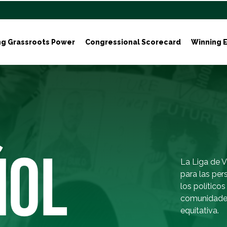
ng Grassroots Power
Congressional Scorecard
Winning E
ÑOL
La Liga de V
para las per
los político
comunidades
equitativa.