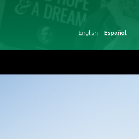
English
Español