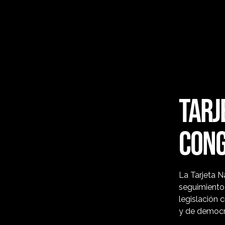
TARJ
CON
La Tarjeta 
seguimiento
legislación c
y de democr