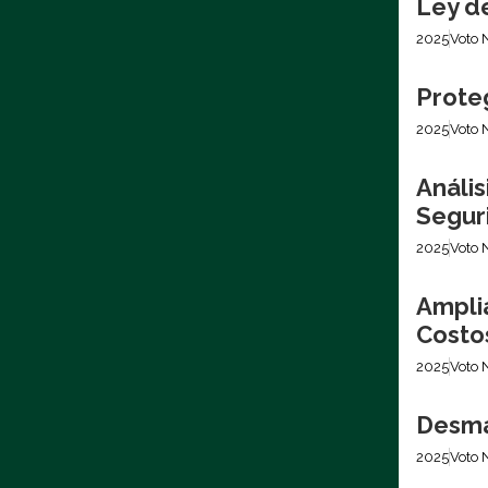
Ley d
2025
Voto 
Prote
2025
Voto 
Análi
Segur
2025
Voto 
Ampli
Costo
2025
Voto 
Desma
2025
Voto 