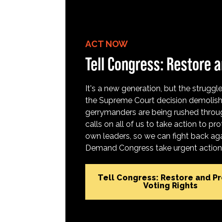
ACT NOW
Tell Congress: Restore a
It's a new generation, but the struggle 
the Supreme Court decision demolish
gerrymanders are being rushed throug
calls on all of us to take action to 
own leaders, so we can fight back aga
Demand Congress take urgent action t
Tell Congress: Restore and P
Voting Rights