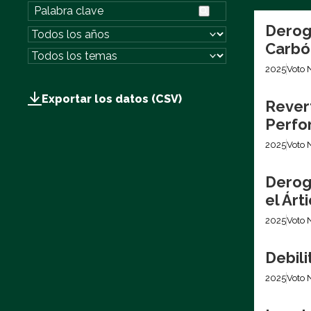
Derog
Carbó
2025
Voto 
Exportar los datos (CSV)
Revert
Perfo
2025
Voto 
Derog
el Árt
2025
Voto 
Debil
2025
Voto 