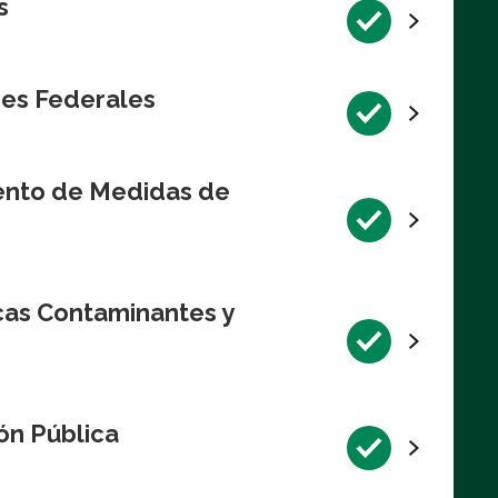
s
res Federales
iento de Medidas de
cas Contaminantes y
ón Pública