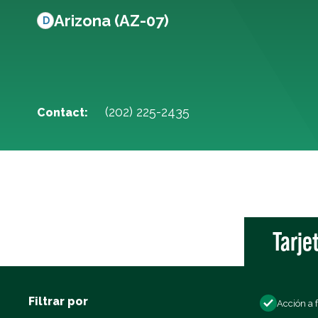
Arizona (AZ-07)
D
(202) 225-2435
Contact:
Tarje
Filtrar por
Acción a 