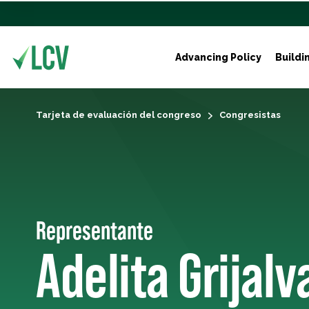
Advancing Policy
Buildi
Tarjeta de evaluación del congreso
Congresistas
Representante
Adelita Grijalv