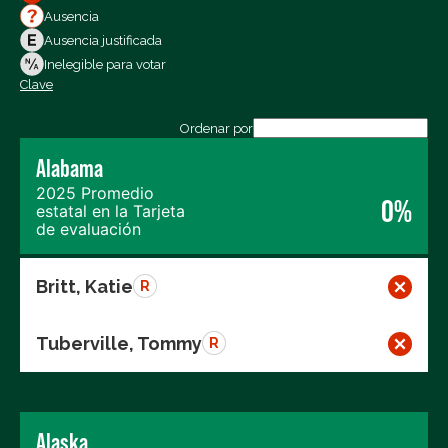
Votos a favor
Ausencia
Votos en contra
Ausencia justificada
Ausencias
Inelegible para votar
Clave
Exportar los datos (CSV)
Ordenar por
Alabama
2025 Promedio
0%
estatal en la Tarjeta
de evaluación
Britt, Katie
R
Tuberville, Tommy
R
Alaska