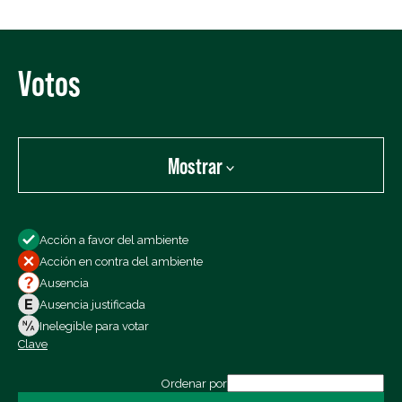
Votos
Mostrar
Mostrar:
Acción a favor del ambiente
Todos los votos
Acción en contra del ambiente
Votos a favor
Ausencia
Votos en contra
Ausencia justificada
Ausencias
Inelegible para votar
Clave
Exportar los datos (CSV)
Ordenar por