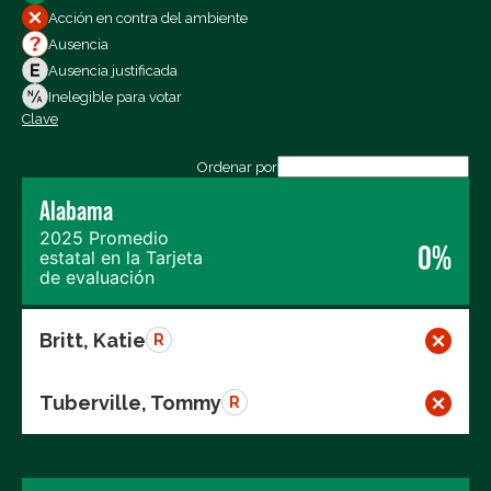
Todos los votos
Acción en contra del ambiente
Votos a favor
Ausencia
Votos en contra
Ausencia justificada
Ausencias
Inelegible para votar
Clave
Exportar los datos (CSV)
Ordenar por
Alabama
2025 Promedio
0%
estatal en la Tarjeta
de evaluación
Britt, Katie
R
Tuberville, Tommy
R