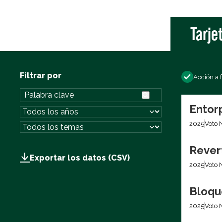
Tarje
Filtrar por
Acción a 
Entor
2025
Voto 
Rever
Exportar los datos (CSV)
2025
Voto 
Bloqu
2025
Voto 