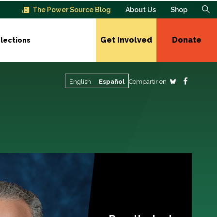
The Power Source Blog
About Us
Shop
Get Involved
Donate
lections
Compartir en
English
Español