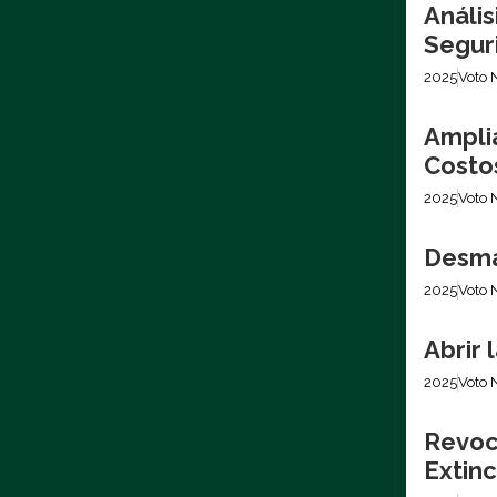
Análi
Segur
2025
Voto 
Ampli
Costo
2025
Voto 
Desma
2025
Voto 
Abrir
2025
Voto 
Revoc
Extinc