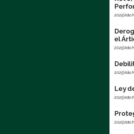
Perfo
2025
Voto 
Derog
el Árt
2025
Voto 
Debil
2025
Voto 
Ley d
2025
Voto 
Prote
2025
Voto 