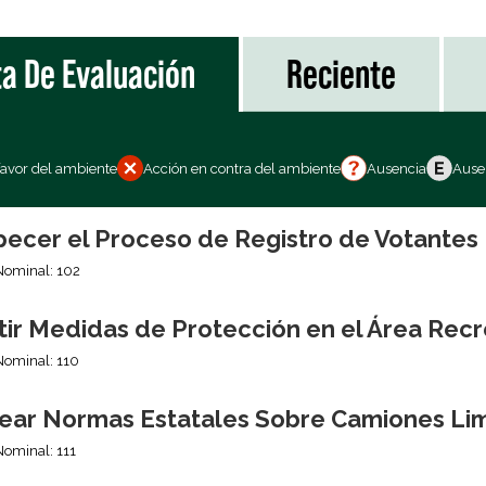
ta De Evaluación
Reciente
favor del ambiente
Acción en contra del ambiente
Ausencia
Ausen
pecer el Proceso de Registro de Votantes
Nominal: 102
tir Medidas de Protección en el Área Recr
Nominal: 110
ear Normas Estatales Sobre Camiones Li
Nominal: 111