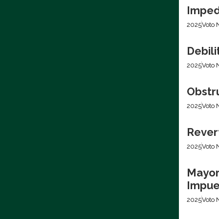
Imped
2025
Voto 
Debili
2025
Voto 
Obstr
2025
Voto 
Revert
2025
Voto 
Mayor
Impues
2025
Voto 