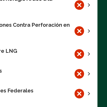
iones Contra Perforación en
bre LNG
s
res Federales