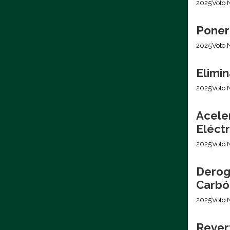
2025
Voto 
Poner
2025
Voto 
Elimin
2025
Voto 
Acele
Eléctr
2025
Voto 
Derog
Carbó
2025
Voto 
Revert