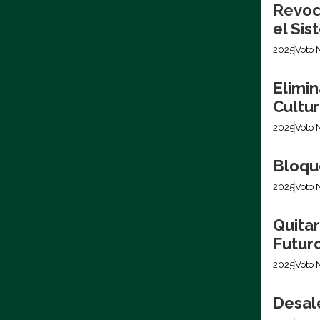
Revoca
el Si
2025
Voto 
Elimin
Cultur
2025
Voto 
Bloque
2025
Voto 
Quita
Futur
2025
Voto 
Desale