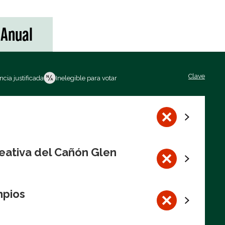
Anual
Clave
cia justificada
Inelegible para votar
eativa del Cañón Glen
mpios