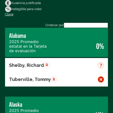
Votos en contra
Ausencia justificada
Ausencias
Inelegible para votar
Clave
Exportar los datos (CSV)
Ordenar por
Alabama
2025 Promedio
0%
estatal en la Tarjeta
de evaluación
Shelby, Richard
R
Tuberville, Tommy
R
Alaska
2025 Promedio