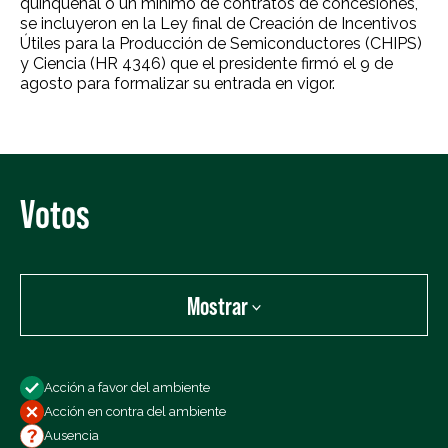
quinquenal o un mínimo de contratos de concesiones,
se incluyeron en la Ley final de Creación de Incentivos
Útiles para la Producción de Semiconductores (CHIPS)
y Ciencia (HR 4346) que el presidente firmó el 9 de
agosto para formalizar su entrada en vigor.
Votos
Mostrar
Mostrar:
Acción a favor del ambiente
Todos los votos
Acción en contra del ambiente
Votos a favor
Ausencia