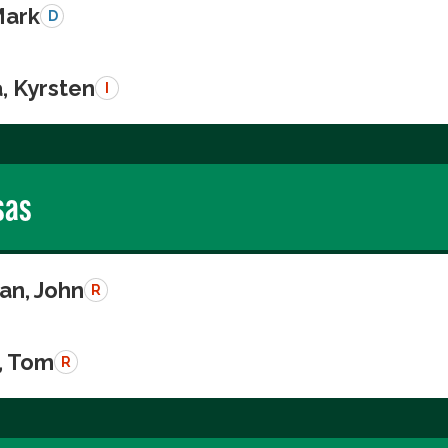
Mark
D
, Kyrsten
I
sas
n, John
R
, Tom
R