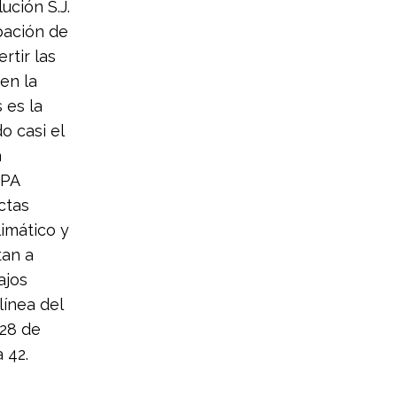
ución S.J.
bación de
rtir las
en la
 es la
o casi el
a
EPA
ctas
imático y
tan a
ajos
línea del
 28 de
 42.