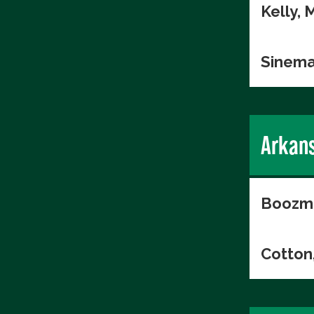
Kelly, 
Sinema
Arkan
Boozma
Cotton