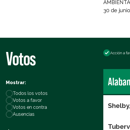
AMBIENTALI
30 de junio
Votos
Acción a fa
Alaba
Mostrar:
Todos los votos
Votos a favor
Shelby
Votos en contra
Ausencias
Tuberv