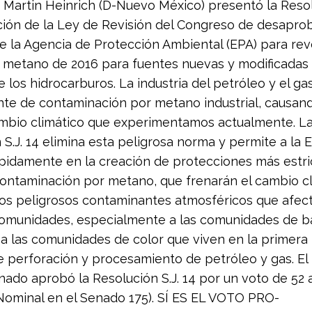
 Martin Heinrich (D-Nuevo México) presentó la Resol
ción de la Ley de Revisión del Congreso de desapro
e la Agencia de Protección Ambiental (EPA) para reve
metano de 2016 para fuentes nuevas y modificadas 
e los hidrocarburos. La industria del petróleo y el gas
te de contaminación por metano industrial, causand
mbio climático que experimentamos actualmente. L
 S.J. 14 elimina esta peligrosa norma y permite a la 
pidamente en la creación de protecciones más estri
contaminación por metano, que frenarán el cambio cl
los peligrosos contaminantes atmosféricos que afec
comunidades, especialmente a las comunidades de b
 a las comunidades de color que viven en la primera 
 perforación y procesamiento de petróleo y gas. El
enado aprobó la Resolución S.J. 14 por un voto de 52 a
Nominal en el Senado 175). SÍ ES EL VOTO PRO-