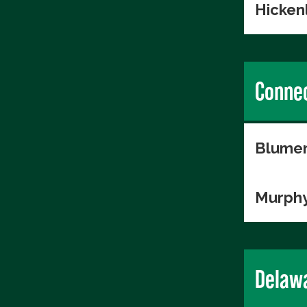
Hicken
Connec
Blumen
Murphy
Delaw