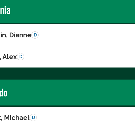
rnia
in, Dianne
D
, Alex
D
do
, Michael
D