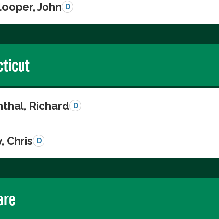
looper, John
D
ticut
thal, Richard
D
, Chris
D
are