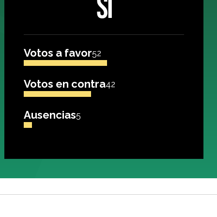
SÍ
Votos a favor
52
Votos en contra
42
Ausencias
5