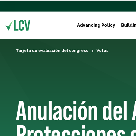
Advancing Policy
Buildi
Tarjeta de evaluación del congreso
Votos
Anulación del 
Protecciones c