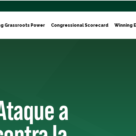
ng Grassroots Power
Congressional Scorecard
Winning E
Ataque a
ontra la