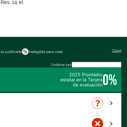
Res. 14 el
Clave
ia justificada
Inelegible para votar
Ordenar por
0%
2025 Promedio
estatal en la Tarjeta
de evaluación