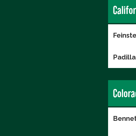
Califo
Feinste
Padilla
Colora
Bennet