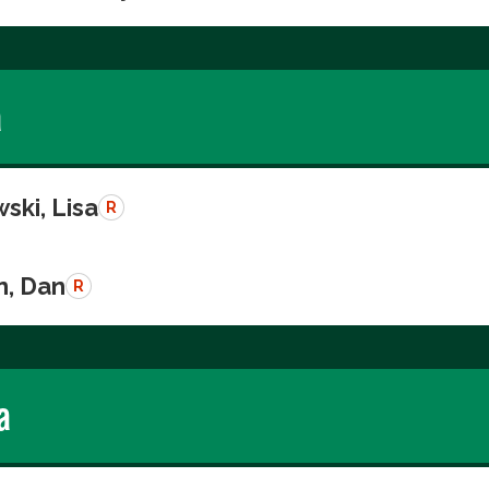
a
ski, Lisa
R
n, Dan
R
a