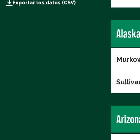
Exportar los datos (CSV)
Alask
Murkow
Sulliva
Arizon