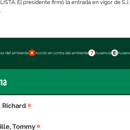
STA. El presidente firmó la entrada en vigor de S.J. 
.
vor del ambiente
Acción en contra del ambiente
Ausencia
Ausenc
ma
, Richard
R
ille, Tommy
R