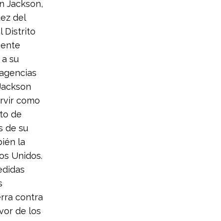
n Jackson,
ez del
 Distrito
mente
 a su
 agencias
 Jackson
rvir como
ito de
s de su
ién la
os Unidos.
edidas
s
erra contra
vor de los