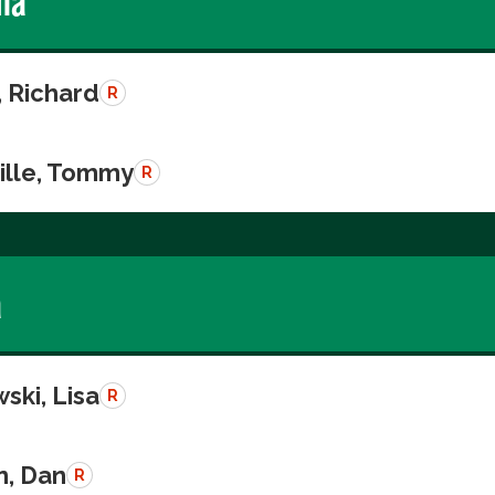
ma
, Richard
R
ille, Tommy
R
a
ski, Lisa
R
n, Dan
R