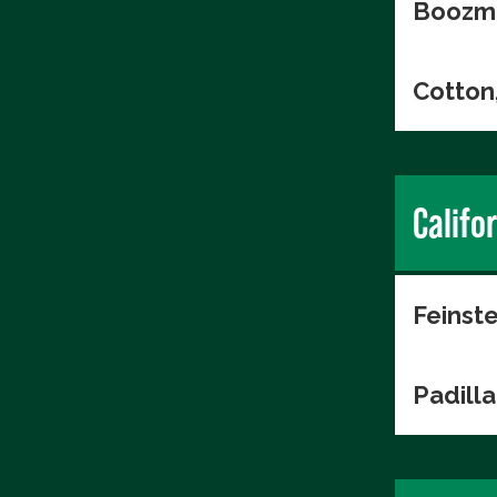
Boozma
Cotton
Califo
Feinste
Padilla