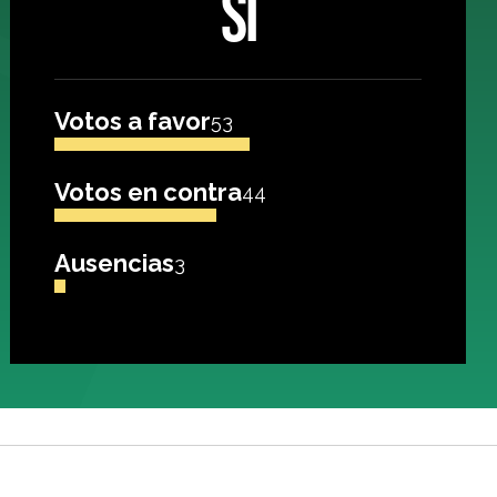
SÍ
Votos a favor
53
Votos en contra
44
Ausencias
3