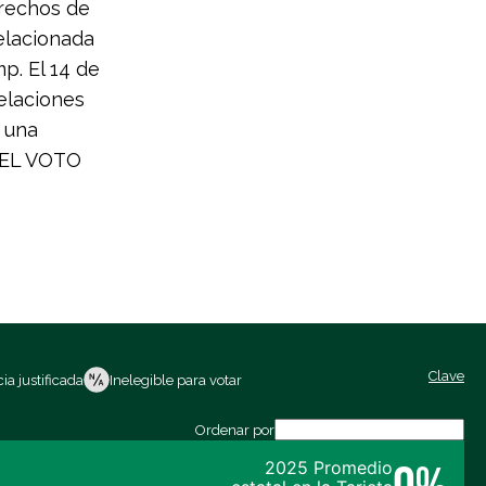
erechos de
elacionada
p. El 14 de
pelaciones
r una
S EL VOTO
Clave
ia justificada
Inelegible para votar
Ordenar por
2025 Promedio