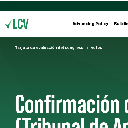
Advancing Policy
Buildi
Tarjeta de evaluación del congreso
Votos
Confirmación 
(Tribunal de A