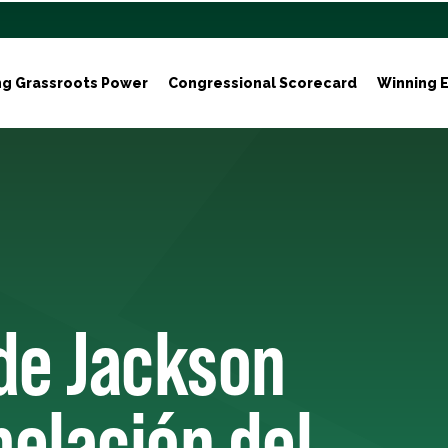
ng Grassroots Power
Congressional Scorecard
Winning E
de Jackson
pelación del