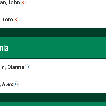
n, John
R
, Tom
R
rnia
in, Dianne
D
, Alex
D