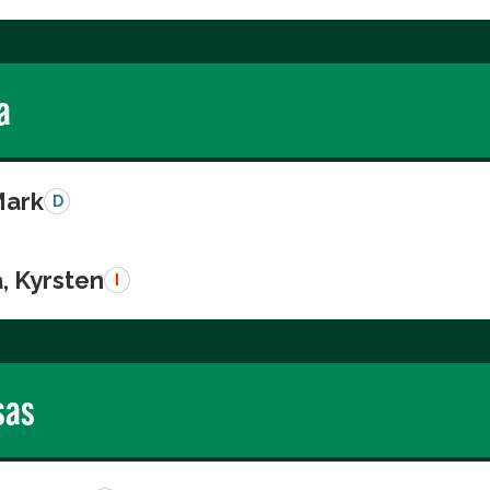
a
Mark
D
, Kyrsten
I
sas