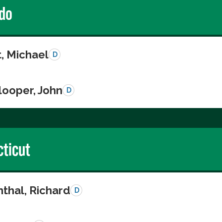
do
, Michael
D
looper, John
D
ticut
thal, Richard
D