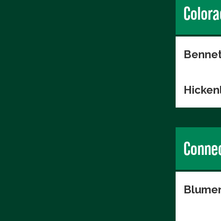
Colora
Bennet
Hicken
Connec
Blumen