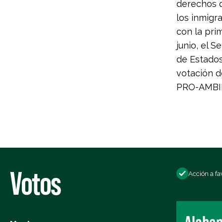
derechos d
los inmigr
con la pri
junio, el 
de Estados
votación d
PRO-AMBI
Votos
Acción a fa