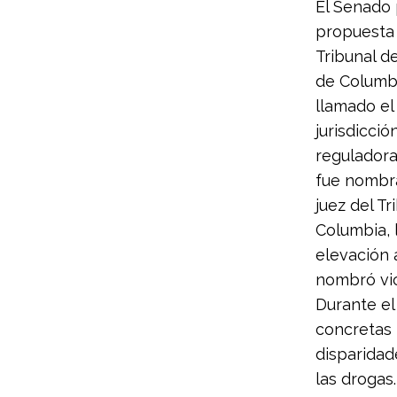
El Senado 
propuesta 
Tribunal d
de Columbi
llamado el
jurisdicció
reguladora
fue nombr
juez del Tr
Columbia, 
elevación 
nombró vic
Durante el
concretas 
disparidad
las drogas