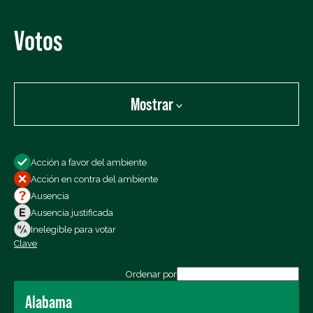
Votos
Mostrar
Mostrar:
Acción a favor del ambiente
Todos los votos
Acción en contra del ambiente
Votos a favor
Ausencia
Votos en contra
Ausencia justificada
Ausencias
Inelegible para votar
Clave
Exportar los datos (CSV)
Ordenar por
Alabama