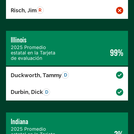
Risch, Jim
R
Illinois
2025 Promedio
99%
estatal en la Tarjeta
de evaluación
Duckworth, Tammy
D
Durbin, Dick
D
Indiana
2025 Promedio