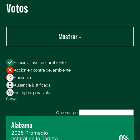
Votos
Mostrar
Mostrar:
Acción a favor del ambiente
Todos los votos
Acción en contra del ambiente
Votos a favor
Ausencia
Votos en contra
Ausencia justificada
Ausencias
Inelegible para votar
Clave
Exportar los datos (CSV)
Ordenar por
Alabama
2025 Promedio
0%
estatal en la Tarjeta