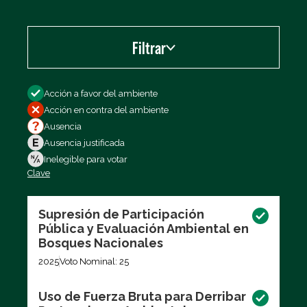
Filtrar
Filtrar por
Acción a favor del ambiente
Acción en contra del ambiente
Ausencia
Ausencia justificada
Inelegible para votar
Clave
Exportar los datos (CSV)
Supresión de Participación
Pública y Evaluación Ambiental en
Bosques Nacionales
2025
Voto Nominal: 25
Uso de Fuerza Bruta para Derribar