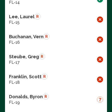
FL-14
Lee, Laurel
R
FL-15
Buchanan, Vern
R
FL-16
Steube, Greg
R
FL-17
Franklin, Scott
R
FL-18
Donalds, Byron
R
FL-19