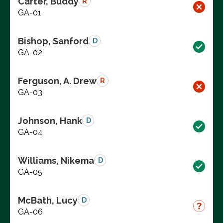
Carter, Buddy
R
GA-01
Bishop, Sanford
D
GA-02
Ferguson, A. Drew
R
GA-03
Johnson, Hank
D
GA-04
Williams, Nikema
D
GA-05
McBath, Lucy
D
GA-06