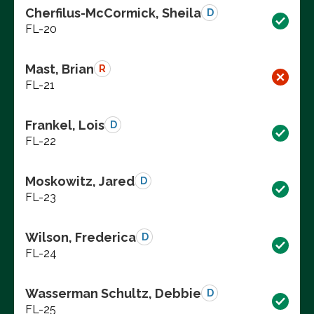
Cherfilus-McCormick, Sheila
D
FL-20
Mast, Brian
R
FL-21
Frankel, Lois
D
FL-22
Moskowitz, Jared
D
FL-23
Wilson, Frederica
D
FL-24
Wasserman Schultz, Debbie
D
FL-25