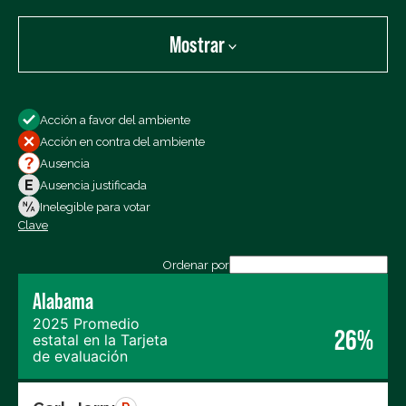
Mostrar
Mostrar:
Acción a favor del ambiente
Todos los votos
Acción en contra del ambiente
Votos a favor
Ausencia
Votos en contra
Ausencia justificada
Ausencias
Inelegible para votar
Clave
Exportar los datos (CSV)
Ordenar por
Alabama
2025 Promedio
26%
estatal en la Tarjeta
de evaluación