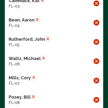
Cammack, Kat
R
FL-03
Bean, Aaron
R
FL-04
Rutherford, John
R
FL-05
Waltz, Michael
R
FL-06
Mills, Cory
R
FL-07
Posey, Bill
R
FL-08