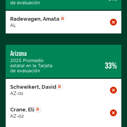
de evaluación
Radewagen, Amata
R
AL
Arizona
2025 Promedio
33%
estatal en la Tarjeta
de evaluación
Schweikert, David
R
AZ-01
Crane, Eli
R
AZ-02