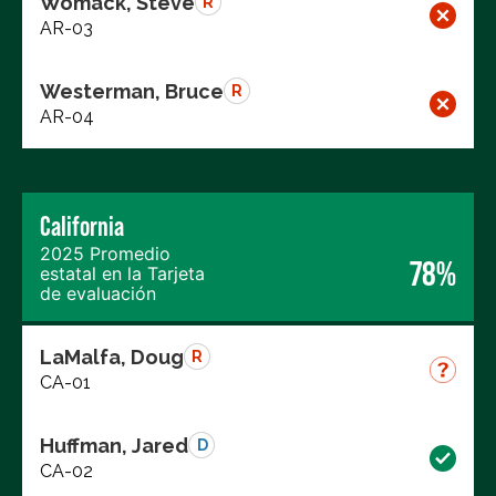
Womack, Steve
R
AR-03
Westerman, Bruce
R
AR-04
California
2025 Promedio
78%
estatal en la Tarjeta
de evaluación
LaMalfa, Doug
R
CA-01
Huffman, Jared
D
CA-02