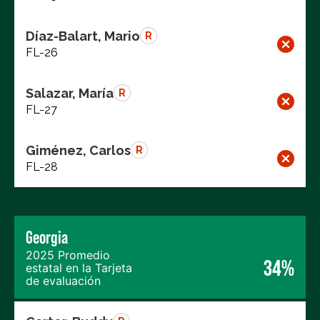
Díaz-Balart, Mario
R
FL-26
Salazar, María
R
FL-27
Giménez, Carlos
R
FL-28
Georgia
2025 Promedio
34%
estatal en la Tarjeta
de evaluación