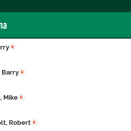
ma
erry
R
 Barry
R
, Mike
R
lt, Robert
R