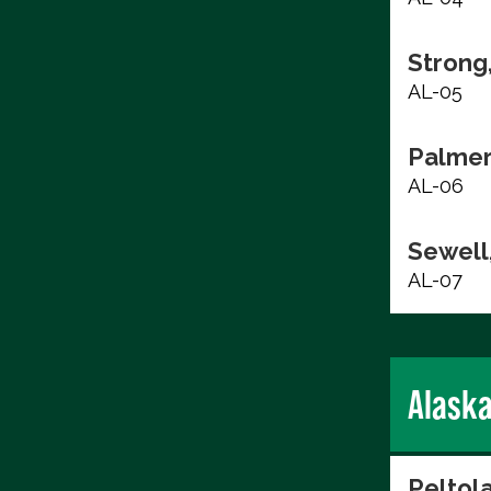
Strong
AL-05
Palmer
AL-06
Sewell,
AL-07
Alask
Peltol