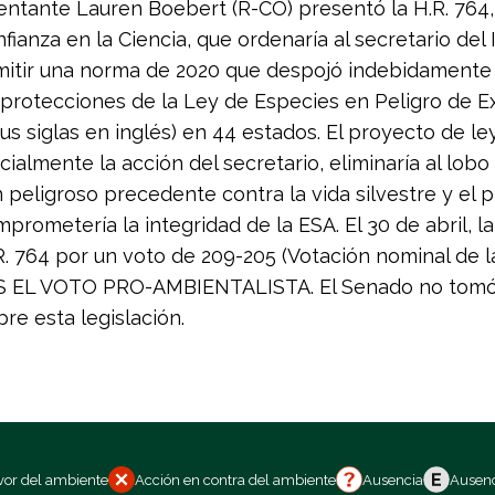
ntante Lauren Boebert (R-CO) presentó la H.R. 764,
ianza en la Ciencia, que ordenaría al secretario del 
mitir una norma de 2020 que despojó indebidamente 
s protecciones de la Ley de Especies en Peligro de E
sus siglas en inglés) en 44 estados. El proyecto de le
icialmente la acción del secretario, eliminaría al lobo d
n peligroso precedente contra la vida silvestre y el 
mprometería la integridad de la ESA. El 30 de abril, 
. 764 por un voto de 209-205 (Votación nominal de 
ES EL VOTO PRO-AMBIENTALISTA. El Senado no tomó
re esta legislación.
vor del ambiente
Acción en contra del ambiente
Ausencia
Ausenc