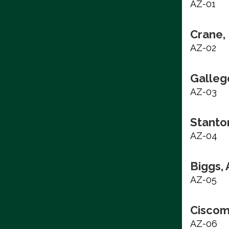
AZ-01
Crane, 
AZ-02
Galleg
AZ-03
Stanto
AZ-04
Biggs,
AZ-05
Ciscom
AZ-06