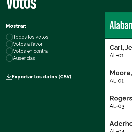
Votos
Alaba
Mostrar:
Todos los votos
Votos a favor
Carl, J
Votos en contra
AL-01
Ausencias
Moore,
Exportar los datos (CSV)
AL-01
Rogers
AL-03
Aderho
AL-04