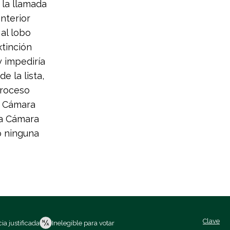
 la llamada
Interior
al lobo
xtinción
y impediría
e la lista,
proceso
la Cámara
la Cámara
 ninguna
Clave
ia justificada
Inelegible para votar