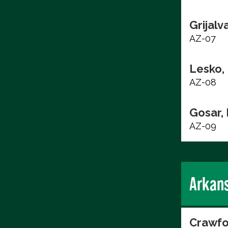
Grijalv
AZ-07
Lesko,
AZ-08
Gosar,
AZ-09
Arkan
Crawfo