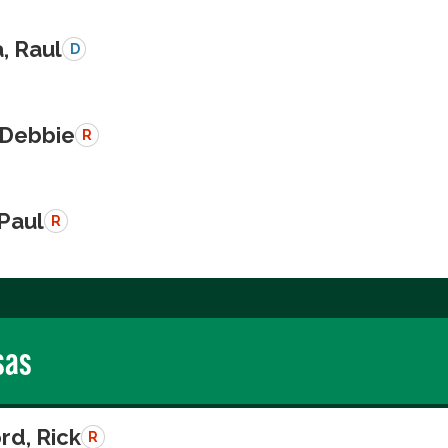
a, Raul
D
 Debbie
R
 Paul
R
sas
rd, Rick
R