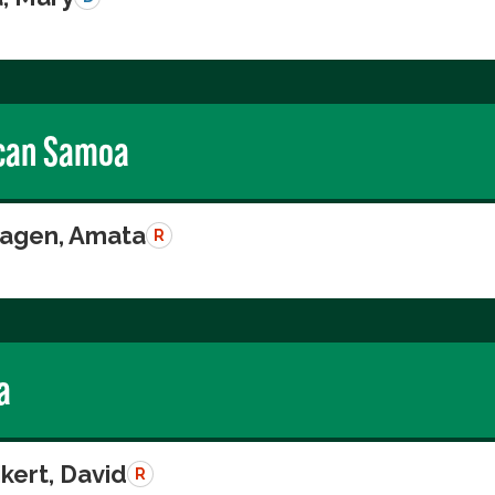
can Samoa
agen, Amata
R
a
kert, David
R