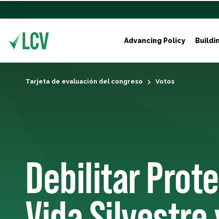
Advancing Policy
Buildi
Tarjeta de evaluación del congreso
Votos
Debilitar Prot
Vida Silvestre 