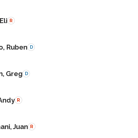
Eli
R
o, Ruben
D
n, Greg
D
 Andy
R
ani, Juan
R