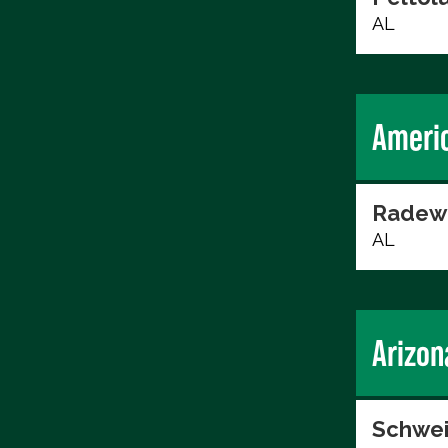
AL
Ameri
Radew
AL
Arizon
Schwei