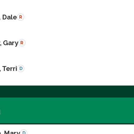
, Dale
R
, Gary
R
 Terri
D
a
a, Mary
D