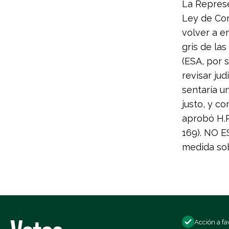
La Represe
Ley de Conf
volver a e
gris de la
(ESA, por 
revisar jud
sentaría u
justo, y co
aprobó H.R
169). NO 
medida sob
Acción a fa