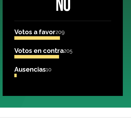
NO
Votos a favor
209
Votos en contra
205
Ausencias
10