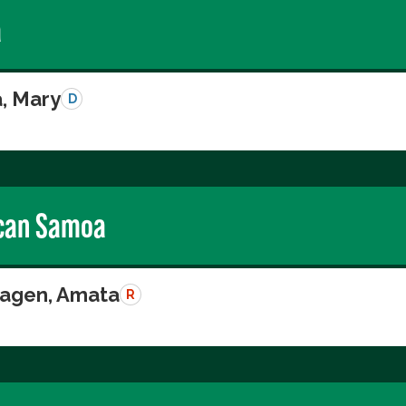
a
a, Mary
D
can Samoa
agen, Amata
R