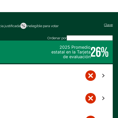
Clave
ia justificada
Inelegible para votar
Ordenar por
26%
2025 Promedio
estatal en la Tarjeta
de evaluación