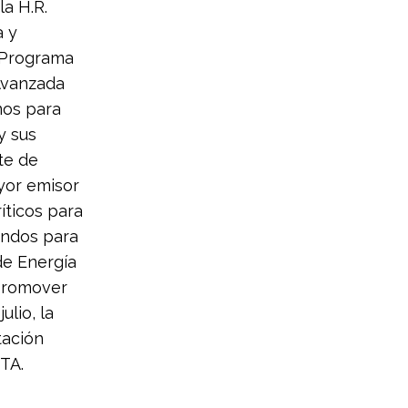
a H.R.
a y
l Programa
Avanzada
mos para
y sus
te de
yor emisor
íticos para
fondos para
de Energía
 promover
ulio, la
tación
TA.