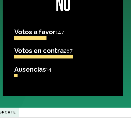
NO
Votos a favor
147
Votos en contra
267
Ausencias
14
SPORTE