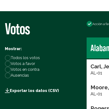
Votos
Acción a fa
Alaba
Mostrar:
Todos los votos
Votos a favor
Carl, J
Votos en contra
AL-01
Ausencias
Moore,
Exportar los datos (CSV)
AL-01
Rogers