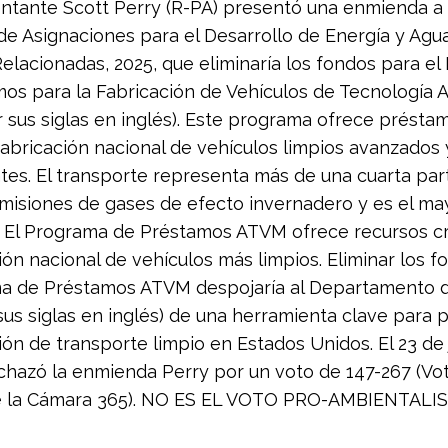
ntante Scott Perry (R-PA) presentó una enmienda a l
de Asignaciones para el Desarrollo de Energía y Agu
elacionadas, 2025, que eliminaría los fondos para e
os para la Fabricación de Vehículos de Tecnología 
 sus siglas en inglés). Este programa ofrece présta
fabricación nacional de vehículos limpios avanzados 
s. El transporte representa más de una cuarta par
misiones de gases de efecto invernadero y es el ma
. El Programa de Préstamos ATVM ofrece recursos cr
ción nacional de vehículos más limpios. Eliminar los 
ma de Préstamos ATVM despojaría al Departamento 
sus siglas en inglés) de una herramienta clave para
ión de transporte limpio en Estados Unidos. El 23 de j
hazó la enmienda Perry por un voto de 147-267 (Vo
e la Cámara 365). NO ES EL VOTO PRO-AMBIENTALIS