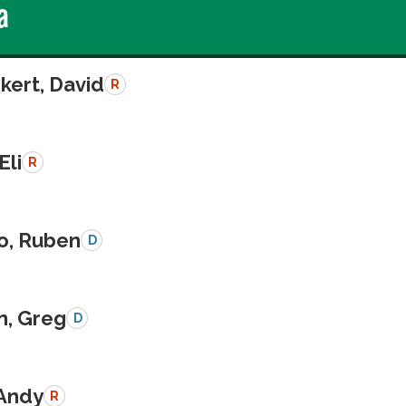
a
kert, David
R
Eli
R
o, Ruben
D
n, Greg
D
 Andy
R