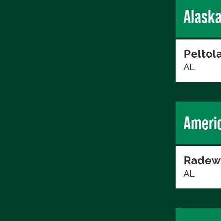
Alask
Peltol
AL
Ameri
Radew
AL