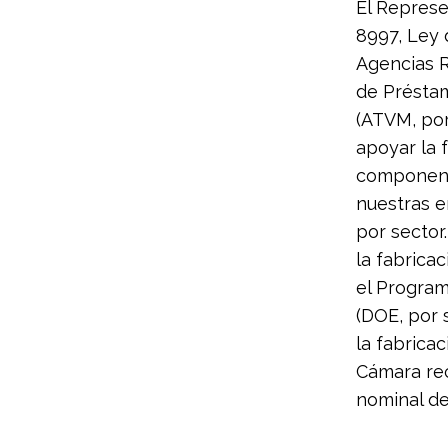
El Represe
8997, Ley 
Agencias R
de Préstam
(ATVM, por
apoyar la 
componente
nuestras e
por sector
la fabrica
el Progra
(DOE, por 
la fabricac
Cámara rec
nominal d