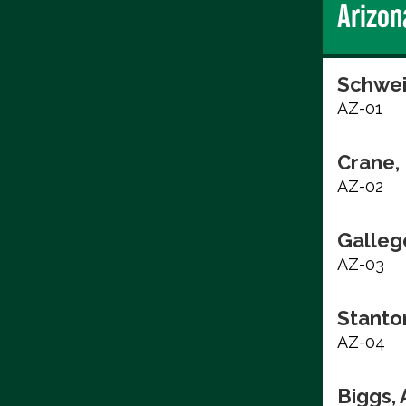
Arizon
Schwei
AZ-01
Crane, 
AZ-02
Galleg
AZ-03
Stanto
AZ-04
Biggs,