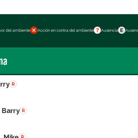
vor del ambiente
Acción en contra del ambiente
Ausencia
Ausenc
ma
erry
R
 Barry
R
, Mike
R