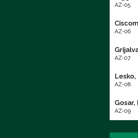
AZ-05
Ciscom
AZ-06
Grijalv
AZ-07
Lesko,
AZ-08
Gosar,
AZ-09