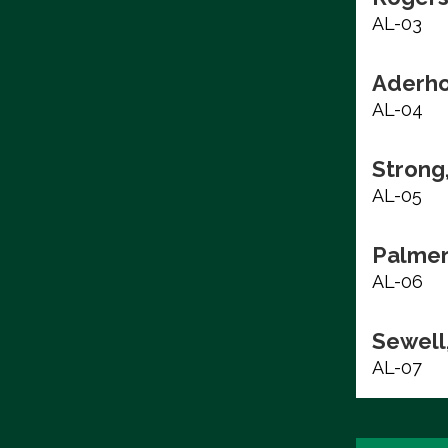
AL-03
Aderho
AL-04
Strong
AL-05
Palmer
AL-06
Sewell,
AL-07