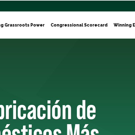
ng Grassroots Power
Congressional Scorecard
Winning E
abricación de
ésticos Más