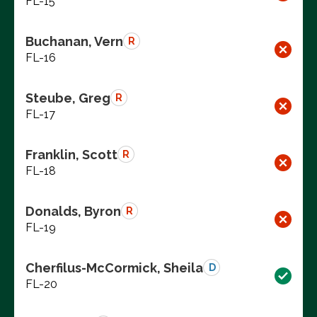
FL-15
Buchanan, Vern
R
FL-16
Steube, Greg
R
FL-17
Franklin, Scott
R
FL-18
Donalds, Byron
R
FL-19
Cherfilus-McCormick, Sheila
D
FL-20