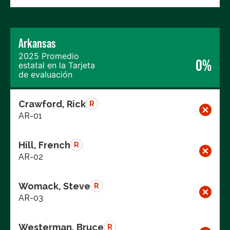
Arkansas
2025 Promedio
0%
estatal en la Tarjeta
de evaluación
Crawford, Rick
R
AR-01
Hill, French
R
AR-02
Womack, Steve
R
AR-03
Westerman, Bruce
R