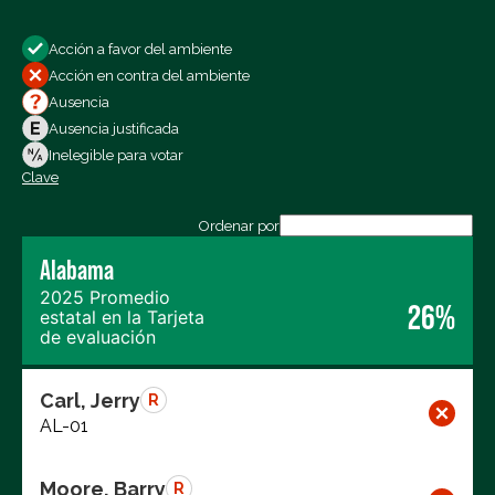
Mostrar:
Acción a favor del ambiente
Todos los votos
Acción en contra del ambiente
Votos a favor
Ausencia
Votos en contra
Ausencia justificada
Ausencias
Inelegible para votar
Clave
Exportar los datos (CSV)
Ordenar por
Alabama
2025 Promedio
26%
estatal en la Tarjeta
de evaluación
Carl, Jerry
R
AL-01
Moore, Barry
R