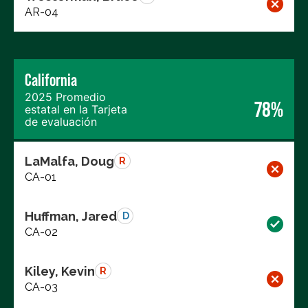
AR-04
California
2025 Promedio
78%
estatal en la Tarjeta
de evaluación
LaMalfa, Doug
R
CA-01
Huffman, Jared
D
CA-02
Kiley, Kevin
R
CA-03