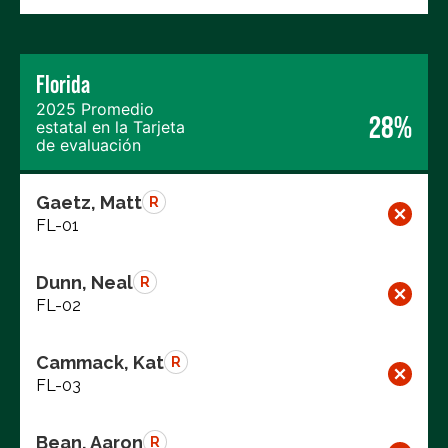
Florida
2025 Promedio
28%
estatal en la Tarjeta
de evaluación
Gaetz, Matt
R
FL-01
Dunn, Neal
R
FL-02
Cammack, Kat
R
FL-03
Bean, Aaron
R