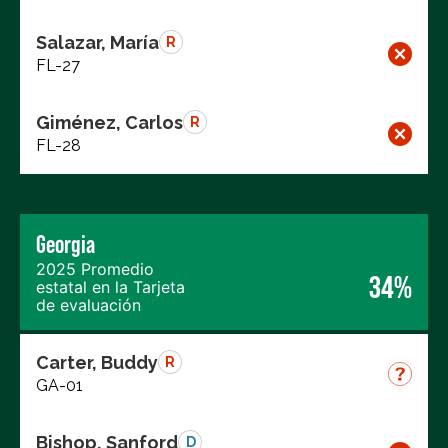
Salazar, María
R
FL-27
Giménez, Carlos
R
FL-28
Georgia
2025 Promedio
34%
estatal en la Tarjeta
de evaluación
Carter, Buddy
R
GA-01
Bishop, Sanford
D