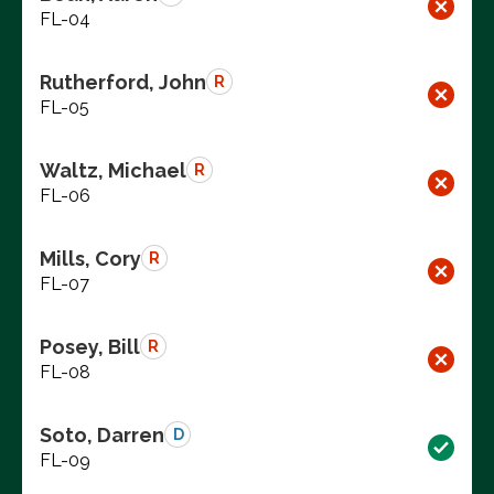
FL-04
Rutherford, John
R
FL-05
Waltz, Michael
R
FL-06
Mills, Cory
R
FL-07
Posey, Bill
R
FL-08
Soto, Darren
D
FL-09