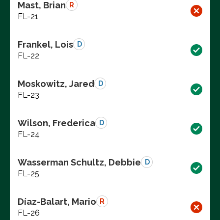
Mast, Brian
R
FL-21
Frankel, Lois
D
FL-22
Moskowitz, Jared
D
FL-23
Wilson, Frederica
D
FL-24
Wasserman Schultz, Debbie
D
FL-25
Díaz-Balart, Mario
R
FL-26