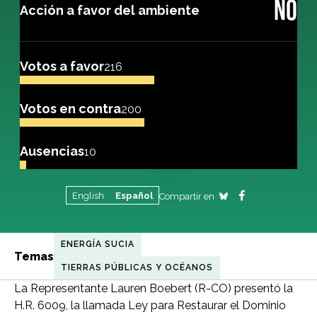
NO
Acción a favor del ambiente
Votos a favor
216
Votos en contra
200
Ausencias
10
English
Español
Compartir en
ENERGÍA SUCIA
Temas
TIERRAS PÚBLICAS Y OCÉANOS
La Representante Lauren Boebert (R-CO) presentó la
H.R. 6009, la llamada Ley para Restaurar el Dominio