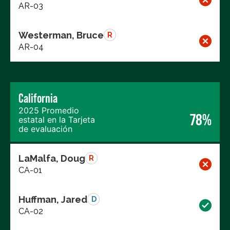
AR-03
Westerman, Bruce
R
AR-04
California
2025 Promedio
78%
estatal en la Tarjeta
de evaluación
LaMalfa, Doug
R
CA-01
Huffman, Jared
D
CA-02