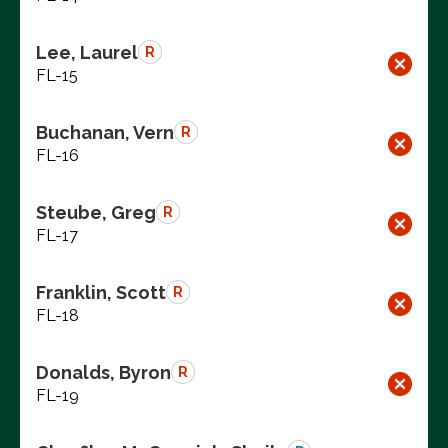
Lee, Laurel
R
FL-15
Buchanan, Vern
R
FL-16
Steube, Greg
R
FL-17
Franklin, Scott
R
FL-18
Donalds, Byron
R
FL-19