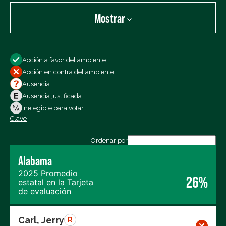
Mostrar
Mostrar:
Acción a favor del ambiente
Todos los votos
Acción en contra del ambiente
Votos a favor
Ausencia
Votos en contra
Ausencia justificada
Ausencias
Inelegible para votar
Clave
Exportar los datos (CSV)
Ordenar por
Alabama
2025 Promedio
26%
estatal en la Tarjeta
de evaluación
Carl, Jerry
R