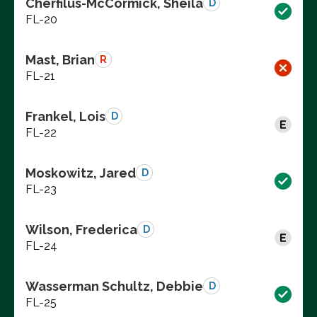
Cherfilus-McCormick, Sheila
D
FL-20
Mast, Brian
R
FL-21
Frankel, Lois
D
FL-22
Moskowitz, Jared
D
FL-23
Wilson, Frederica
D
FL-24
Wasserman Schultz, Debbie
D
FL-25