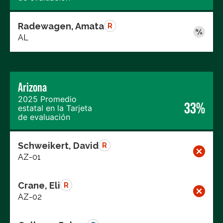
Radewagen, Amata
R
AL
Arizona
2025 Promedio
33%
estatal en la Tarjeta
de evaluación
Schweikert, David
R
AZ-01
Crane, Eli
R
AZ-02