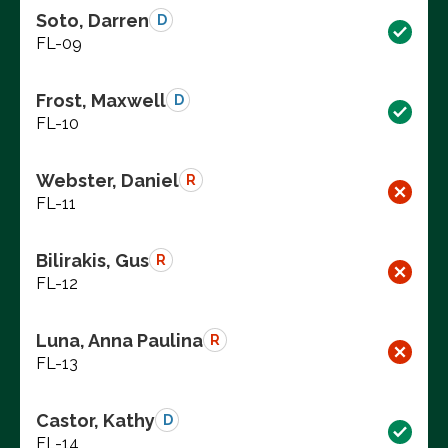
Soto, Darren
D
FL-09
Frost, Maxwell
D
FL-10
Webster, Daniel
R
FL-11
Bilirakis, Gus
R
FL-12
Luna, Anna Paulina
R
FL-13
Castor, Kathy
D
FL-14