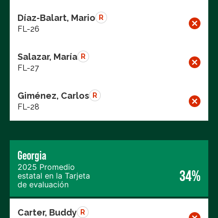
Díaz-Balart, Mario
R
FL-26
Salazar, María
R
FL-27
Giménez, Carlos
R
FL-28
Georgia
2025 Promedio
34%
estatal en la Tarjeta
de evaluación
Carter, Buddy
R