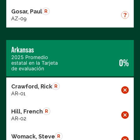
Gosar, Paul
R
AZ-09
Arkansas
2025 Promedio
0%
estatal en la Tarjeta
de evaluación
Crawford, Rick
R
AR-01
Hill, French
R
AR-02
Womack, Steve
R