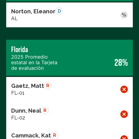
Norton, Eleanor
D
AL
Florida
2025 Promedio
28%
estatal en la Tarjeta
de evaluación
Gaetz, Matt
R
FL-01
Dunn, Neal
R
FL-02
Cammack, Kat
R