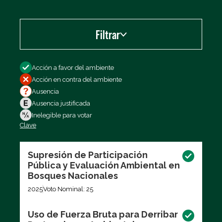
Filtrar
Filtrar por
Acción a favor del ambiente
Acción en contra del ambiente
Ausencia
Ausencia justificada
Inelegible para votar
Clave
Exportar los datos (CSV)
Supresión de Participación
Pública y Evaluación Ambiental en
Bosques Nacionales
2025
Voto Nominal: 25
Uso de Fuerza Bruta para Derribar