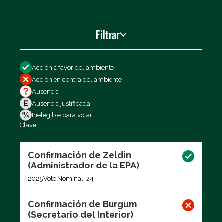
Filtrar
Filtrar por
Acción a favor del ambiente
Acción en contra del ambiente
Ausencia
Ausencia justificada
Inelegible para votar
Clave
Exportar los datos (CSV)
Confirmación de Zeldin
(Administrador de la EPA)
2025
Voto Nominal: 24
Confirmación de Burgum
(Secretario del Interior)