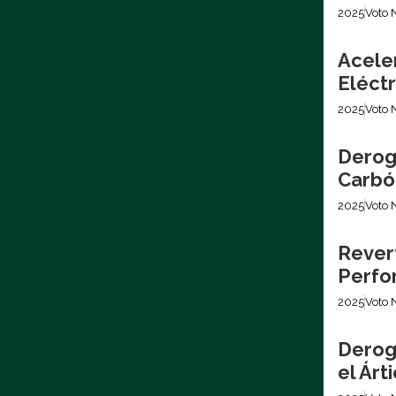
2025
Voto 
Acele
Eléctr
2025
Voto 
Derog
Carbó
2025
Voto 
Revert
Perfo
2025
Voto 
Derog
el Árt