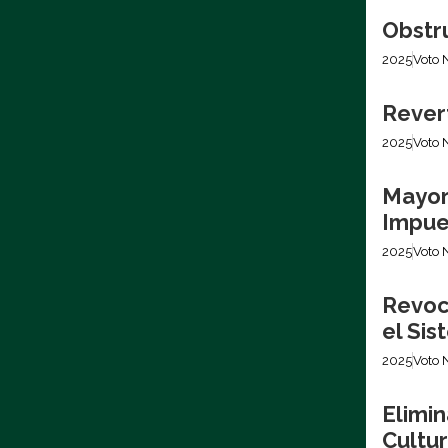
Obstr
2025
Voto 
Revert
2025
Voto 
Mayor
Impues
2025
Voto 
Revoca
el Si
2025
Voto 
Elimin
Cultur