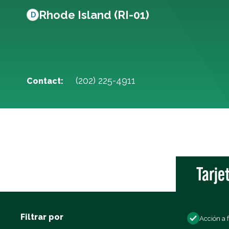
Rhode Island (RI-01)
D
(202) 225-4911
Contact:
Tarje
Filtrar por
Acción a 