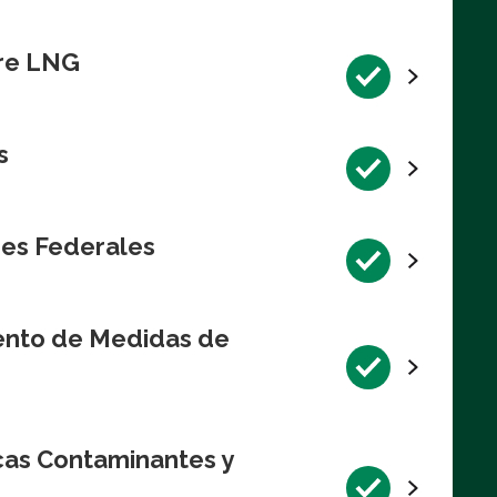
bre LNG
s
res Federales
iento de Medidas de
cas Contaminantes y