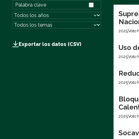
Supre
Nacio
2025
Voto 
Exportar los datos (CSV)
Uso d
2025
Voto 
Reduc
2025
Voto 
Bloqu
Calen
2025
Voto 
Socava