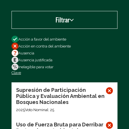
Filtrar
Filtrar por
Acción a favor del ambiente
Acción en contra del ambiente
Ausencia
Ausencia justificada
Inelegible para votar
Clave
Exportar los datos (CSV)
Supresión de Participación
Pública y Evaluación Ambiental en
Bosques Nacionales
2025
Voto Nominal: 25
Uso de Fuerza Bruta para Derribar