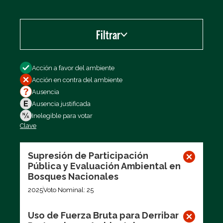
Filtrar
Filtrar por
Acción a favor del ambiente
Acción en contra del ambiente
Ausencia
Ausencia justificada
Inelegible para votar
Clave
Exportar los datos (CSV)
Supresión de Participación
Pública y Evaluación Ambiental en
Bosques Nacionales
2025
Voto Nominal: 25
Uso de Fuerza Bruta para Derribar