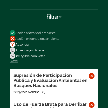
Filtrar
Filtrar por
Acción a favor del ambiente
Acción en contra del ambiente
Ausencia
Ausencia justificada
Inelegible para votar
Clave
Exportar los datos (CSV)
Supresión de Participación
Pública y Evaluación Ambiental en
Bosques Nacionales
2025
Voto Nominal: 25
Uso de Fuerza Bruta para Derribar