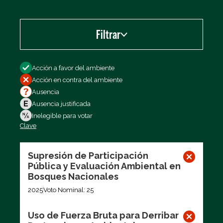
Filtrar
Filtrar por
Acción a favor del ambiente
Acción en contra del ambiente
Ausencia
Ausencia justificada
Inelegible para votar
Clave
Exportar los datos (CSV)
Supresión de Participación
Pública y Evaluación Ambiental en
Bosques Nacionales
2025
Voto Nominal: 25
Uso de Fuerza Bruta para Derribar