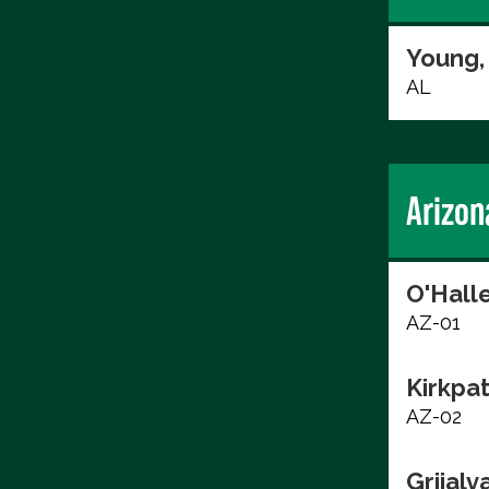
Young,
AL
Arizon
O'Hall
AZ-01
Kirkpat
AZ-02
Grijalv