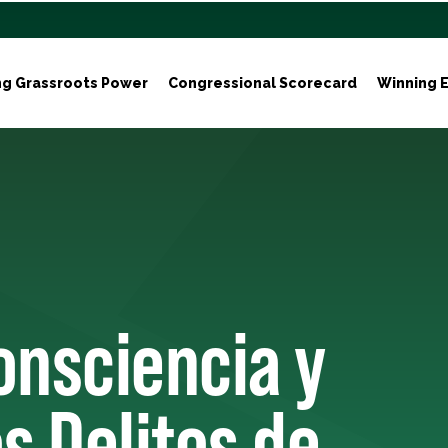
ng Grassroots Power
Congressional Scorecard
Winning E
onsciencia y
s Delitos de