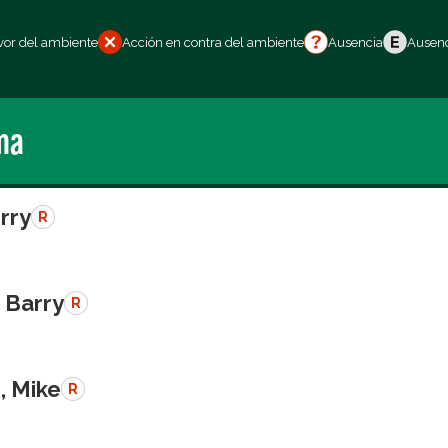
vor del ambiente
Acción en contra del ambiente
Ausencia
Ausenc
ma
erry
R
 Barry
R
, Mike
R