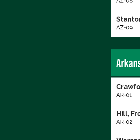
AZ-08
Stanto
AZ-09
Arkan
Crawfo
AR-01
Hill, F
AR-02