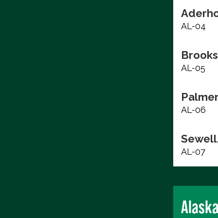
Aderho
AL-04
Brooks
AL-05
Palmer
AL-06
Sewell,
AL-07
Alask