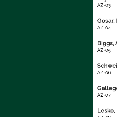
AZ-03
Gosar,
AZ-04
Biggs,
AZ-05
Schwei
AZ-06
Galleg
AZ-07
Lesko,