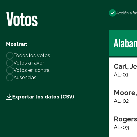
Votos
Acción a fa
Alaba
Mostrar:
Todos los votos
Votos a favor
Carl, J
Votos en contra
AL-01
Ausencias
Moore,
Exportar los datos (CSV)
AL-02
Rogers
AL-03