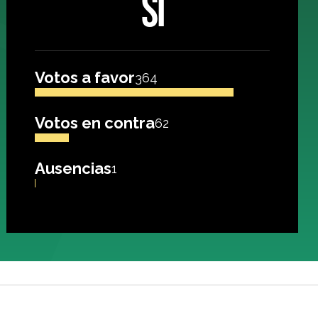
SÍ
Votos a favor
364
Votos en contra
62
Ausencias
1