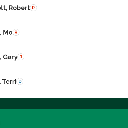
lt, Robert
R
, Mo
R
, Gary
R
 Terri
D
a