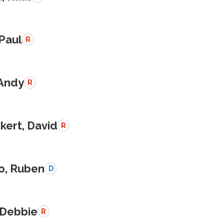
 Paul
R
 Andy
R
kert, David
R
o, Ruben
D
 Debbie
R