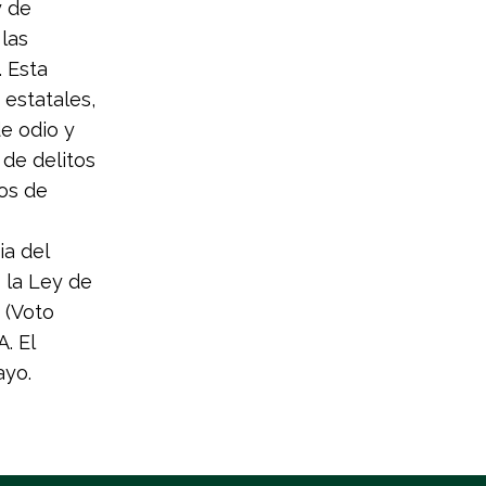
y de
las
. Esta
 estatales,
de odio y
 de delitos
os de
ia del
 la Ley de
 (Voto
. El
ayo.