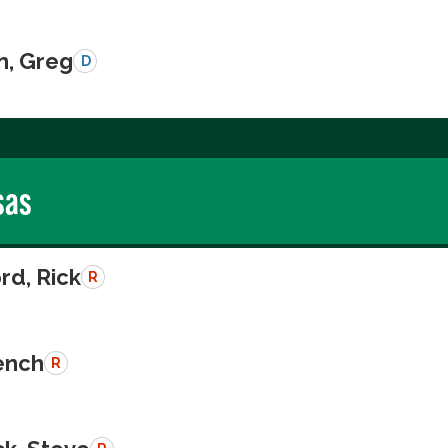
n, Greg
D
sas
rd, Rick
R
rench
R