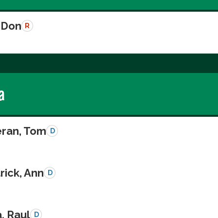
 Don
R
a
eran, Tom
D
rick, Ann
D
a, Raul
D