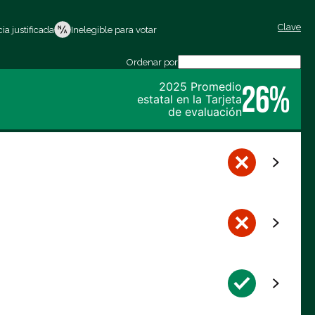
Clave
ia justificada
Inelegible para votar
Ordenar por
26%
2025 Promedio
estatal en la Tarjeta
de evaluación