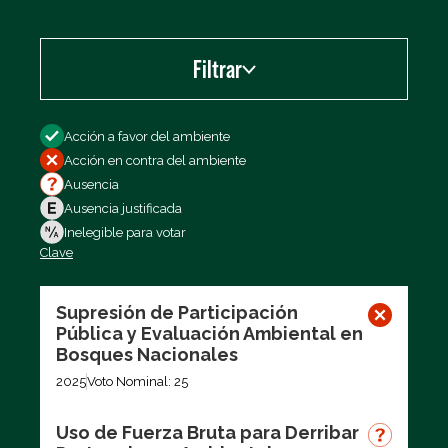
Filtrar
Filtrar por
Acción a favor del ambiente
Acción en contra del ambiente
Ausencia
Ausencia justificada
Inelegible para votar
Clave
Exportar los datos (CSV)
Supresión de Participación
Pública y Evaluación Ambiental en
Bosques Nacionales
2025
Voto Nominal: 25
Uso de Fuerza Bruta para Derribar