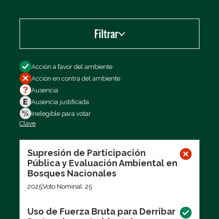
Filtrar
Filtrar por
Acción a favor del ambiente
Acción en contra del ambiente
Ausencia
Ausencia justificada
Inelegible para votar
Clave
Exportar los datos (CSV)
Supresión de Participación
Pública y Evaluación Ambiental en
Bosques Nacionales
2025
Voto Nominal: 25
Uso de Fuerza Bruta para Derribar