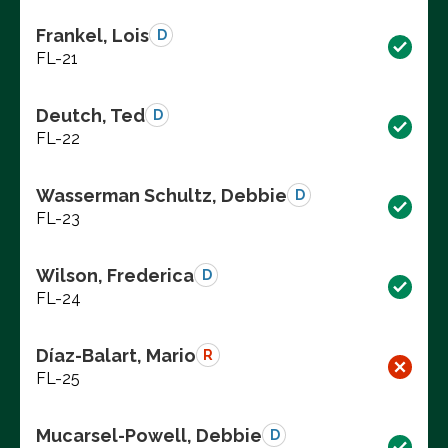
Frankel, Lois
D
FL-21
Deutch, Ted
D
FL-22
Wasserman Schultz, Debbie
D
FL-23
Wilson, Frederica
D
FL-24
Díaz-Balart, Mario
R
FL-25
Mucarsel-Powell, Debbie
D