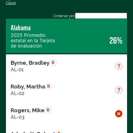
Clave
Exportar los datos (CSV)
Ordenar por
Alabama
2025 Promedio
26%
estatal en la Tarjeta
de evaluación
Byrne, Bradley
R
AL-01
Roby, Martha
R
AL-02
Rogers, Mike
R
AL-03