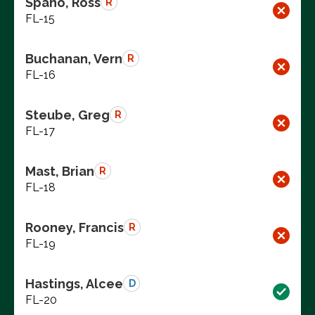
Spano, Ross
R
FL-15
Buchanan, Vern
R
FL-16
Steube, Greg
R
FL-17
Mast, Brian
R
FL-18
Rooney, Francis
R
FL-19
Hastings, Alcee
D
FL-20