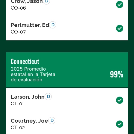
Crow, Jason
D
CO-06
Perlmutter, Ed
D
CO-07
Connecticut
2025 Promedio
99%
estatal en la Tarjeta
de evaluación
Larson, John
D
CT-01
Courtney, Joe
D
CT-02