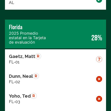
AL
Florida
2025 Promedio
28%
estatal en la Tarjeta
de evaluación
Gaetz, Matt
R
FL-01
Dunn, Neal
R
FL-02
Yoho, Ted
R
FL-03