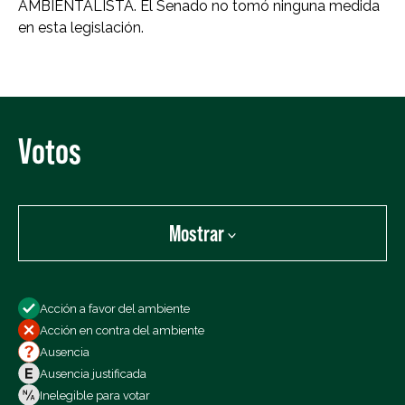
AMBIENTALISTA. El Senado no tomó ninguna medida
en esta legislación.
Votos
Mostrar
Mostrar:
Acción a favor del ambiente
Todos los votos
Acción en contra del ambiente
Votos a favor
Ausencia
Votos en contra
Ausencia justificada
Ausencias
Inelegible para votar