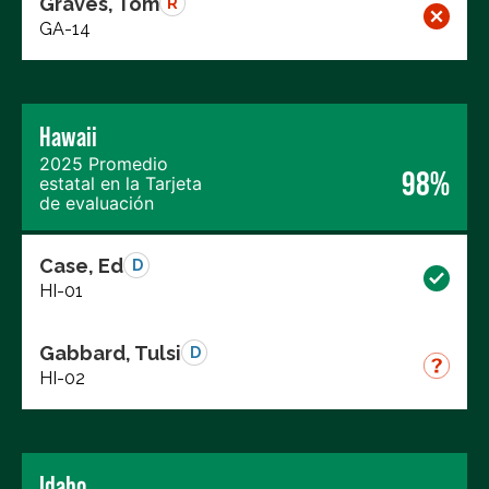
Graves, Tom
R
GA-14
Hawaii
2025 Promedio
98%
estatal en la Tarjeta
de evaluación
Case, Ed
D
HI-01
Gabbard, Tulsi
D
HI-02
Idaho