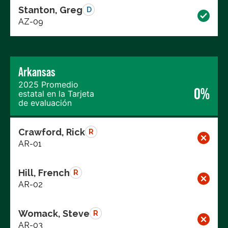
Stanton, Greg
D
AZ-09
Arkansas
2025 Promedio
0%
estatal en la Tarjeta
de evaluación
Crawford, Rick
R
AR-01
Hill, French
R
AR-02
Womack, Steve
R
AR-03