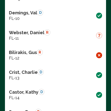
Demings, Val
D
FL-10
Webster, Daniel
R
FL-11
Bilirakis, Gus
R
FL-12
Crist, Charlie
D
FL-13
Castor, Kathy
D
FL-14