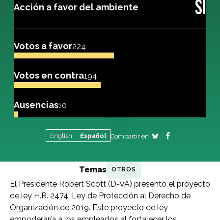
SÍ
Acción a favor del ambiente
Votos a favor
224
Votos en contra
194
Ausencias
10
English
Español
Compartir en
Temas
OTROS
El Presidente Robert Scott (D-VA) presentó el proyecto
de ley H.R. 2474, Ley de Protección al Derecho de
Organización de 2019. Este proyecto de ley
empoderaría a los empleados al fortalecer los