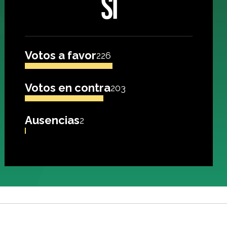
SÍ
Votos a favor
226
Votos en contra
203
Ausencias
2