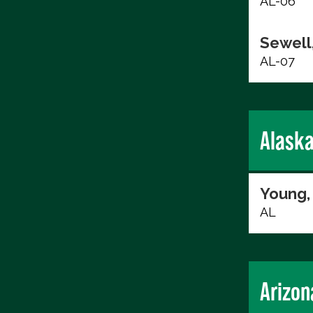
AL-06
Sewell,
AL-07
Alask
Young,
AL
Arizon