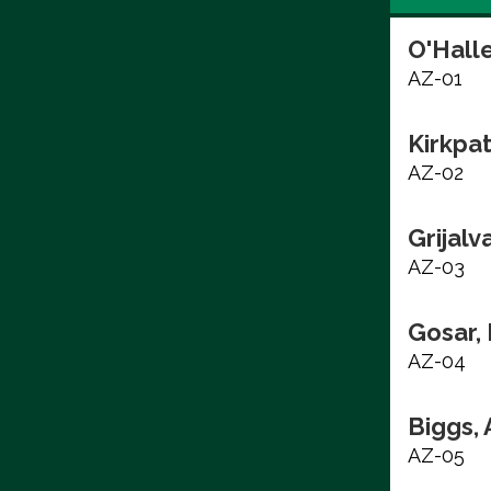
O'Hall
AZ-01
Kirkpat
AZ-02
Grijalv
AZ-03
Gosar,
AZ-04
Biggs,
AZ-05