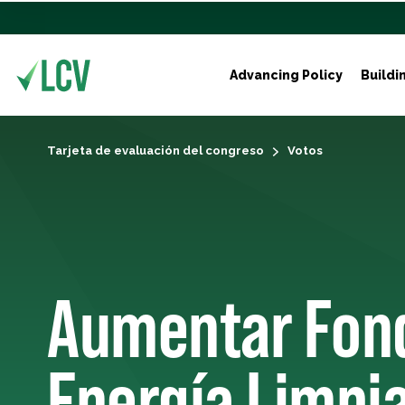
Advancing Policy
Buildi
Tarjeta de evaluación del congreso
Votos
Aumentar Fond
Energía Limpia