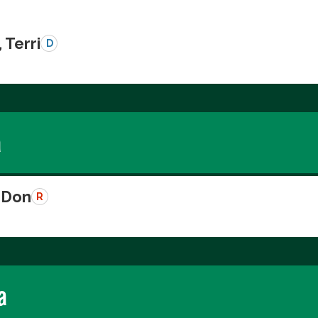
 Terri
D
a
 Don
R
a