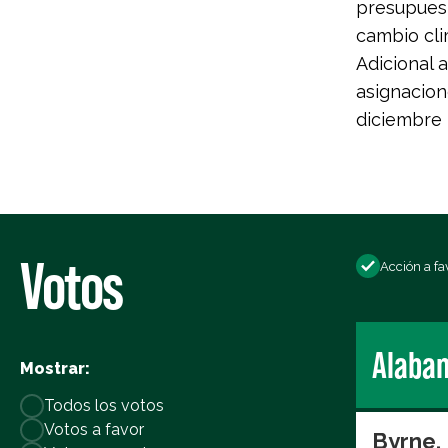
presupuest
cambio cli
Adicional 
asignacion
diciembre 
Votos
Acción a fa
Alaba
Mostrar:
Todos los votos
Votos a favor
Byrne,