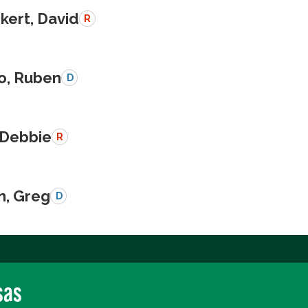
kert, David
R
o, Ruben
D
 Debbie
R
n, Greg
D
sas