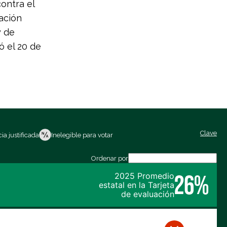
ontra el
tación
y de
ó el 20 de
Clave
ia justificada
Inelegible para votar
Ordenar por
26%
2025 Promedio
estatal en la Tarjeta
de evaluación