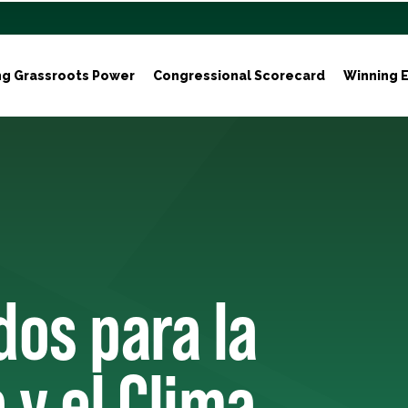
ng Grassroots Power
Congressional Scorecard
Winning E
os para la
 y el Clima