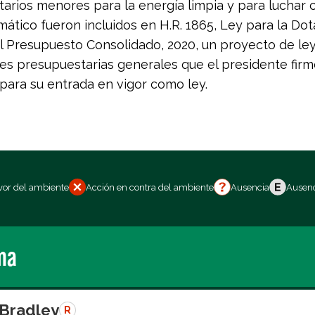
arios menores para la energía limpia y para luchar c
mático fueron incluidos en H.R. 1865, Ley para la Do
al Presupuesto Consolidado, 2020, un proyecto de le
es presupuestarias generales que el presidente firm
para su entrada en vigor como ley.
vor del ambiente
Acción en contra del ambiente
Ausencia
Ausenc
ma
 Bradley
R