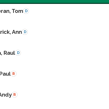
eran, Tom
D
rick, Ann
D
a, Raul
D
 Paul
R
 Andy
R