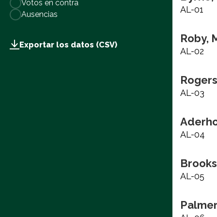
Votos en contra
AL-01
Ausencias
Roby, 
Exportar los datos (CSV)
AL-02
Rogers
AL-03
Aderho
AL-04
Brooks
AL-05
Palmer