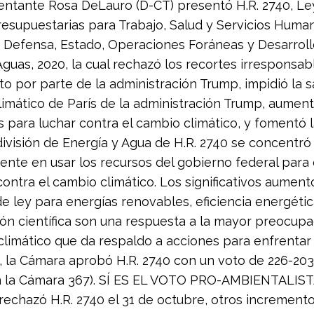
ntante Rosa DeLauro (D-CT) presentó H.R. 2740, Le
resupuestarias para Trabajo, Salud y Servicios Huma
 Defensa, Estado, Operaciones Foráneas y Desarroll
Aguas, 2020, la cual rechazó los recortes irresponsabl
o por parte de la administración Trump, impidió la sa
imático de París de la administración Trump, aument
s para luchar contra el cambio climático, y fomentó 
 división de Energía y Agua de H.R. 2740 se concentró
nte en usar los recursos del gobierno federal para 
contra el cambio climático. Los significativos aument
e ley para energías renovables, eficiencia energétic
ión científica son una respuesta a la mayor preocup
limático que da respaldo a acciones para enfrentar la
o, la Cámara aprobó H.R. 2740 con un voto de 226-203
n la Cámara 367). SÍ ES EL VOTO PRO-AMBIENTALISTA
rechazó H.R. 2740 el 31 de octubre, otros increment