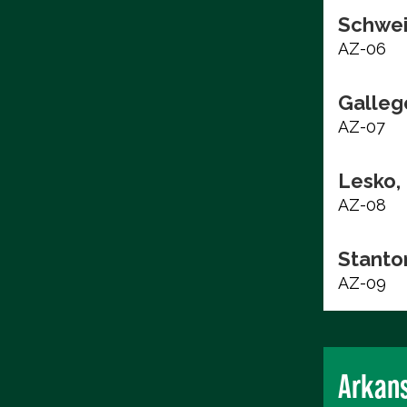
Schwei
AZ-06
Galleg
AZ-07
Lesko,
AZ-08
Stanto
AZ-09
Arkan