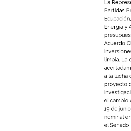
La Represe
Partidas P
Educación,
Energía y 
presupuest
Acuerdo Cl
inversione
limpia. La
acertadame
a la lucha 
proyecto d
investigac
el cambio c
19 de juni
nominal e
el Senado 