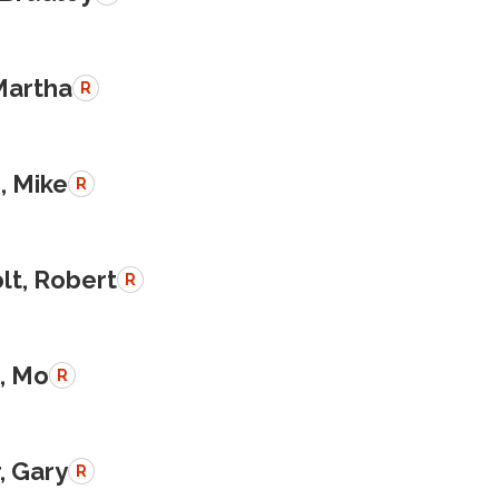
Martha
R
, Mike
R
lt, Robert
R
, Mo
R
, Gary
R