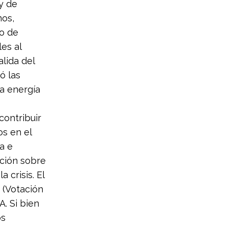
y de
nos,
o de
es al
lida del
ó las
la energía
contribuir
os en el
a e
ación sobre
 crisis. El
 (Votación
. Si bien
os