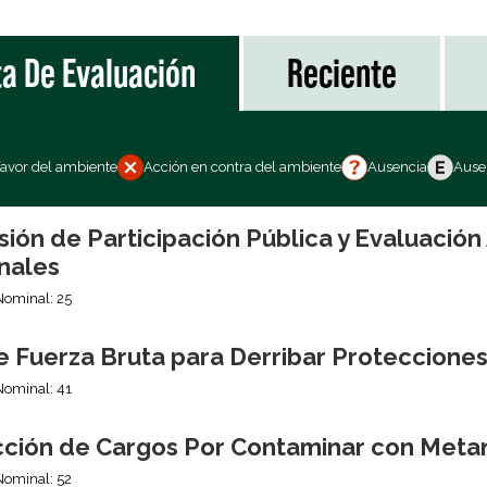
ta De Evaluación
Reciente
favor del ambiente
Acción en contra del ambiente
Ausencia
Ausen
sión de Participación Pública y Evaluació
nales
Nominal: 25
e Fuerza Bruta para Derribar Proteccione
Nominal: 41
ción de Cargos Por Contaminar con Meta
Nominal: 52