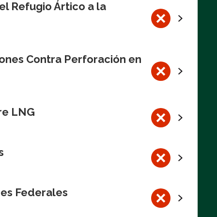
l Refugio Ártico a la
iones Contra Perforación en
bre LNG
s
res Federales