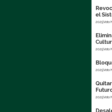
Revoca
el Si
2025
Voto 
Elimin
Cultur
2025
Voto 
Bloque
2025
Voto 
Quita
Futur
2025
Voto 
Desale