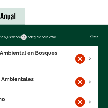
Anual
Clave
cia justificada
Inelegible para votar
n Ambiental en Bosques
s Ambientales
no