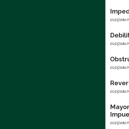
Imped
2025
Voto 
Debili
2025
Voto 
Obstr
2025
Voto 
Revert
2025
Voto 
Mayor
Impues
2025
Voto 