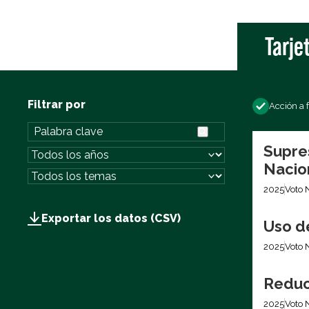
Tarje
Filtrar por
Acción a 
Supre
Nacio
2025
Voto 
Exportar los datos (CSV)
Uso d
2025
Voto 
Reduc
2025
Voto 