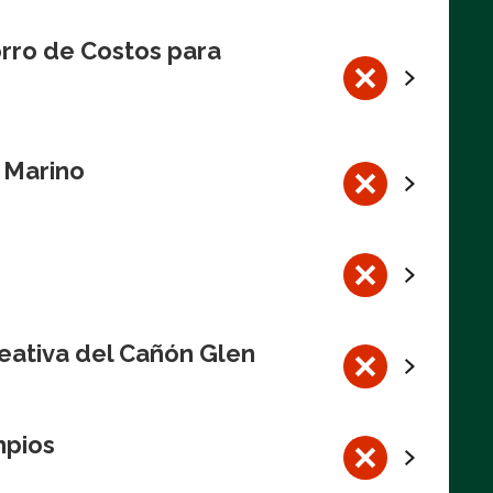
rro de Costos para
l Marino
eativa del Cañón Glen
mpios