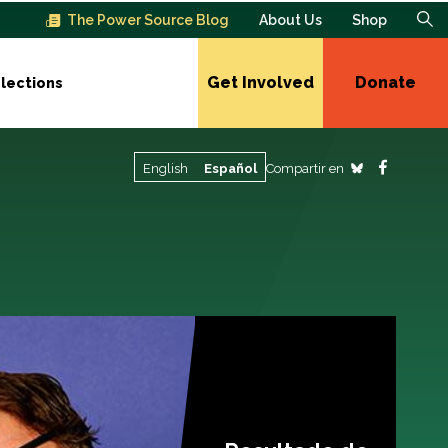
The Power Source Blog
About Us
Shop
Get Involved
Donate
lections
Compartir en
English
Español