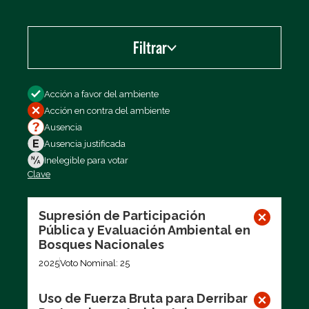
Filtrar
Filtrar por
Acción a favor del ambiente
Acción en contra del ambiente
Ausencia
Ausencia justificada
Inelegible para votar
Clave
Exportar los datos (CSV)
Supresión de Participación
Pública y Evaluación Ambiental en
Bosques Nacionales
2025
Voto Nominal: 25
Uso de Fuerza Bruta para Derribar