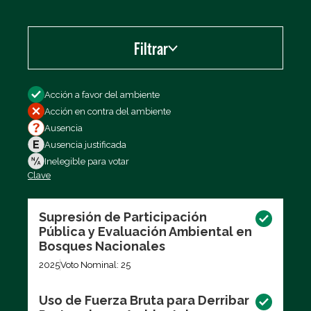
Filtrar
Filtrar por
Acción a favor del ambiente
Acción en contra del ambiente
Ausencia
Ausencia justificada
Inelegible para votar
Clave
Exportar los datos (CSV)
Supresión de Participación
Pública y Evaluación Ambiental en
Bosques Nacionales
2025
Voto Nominal: 25
Uso de Fuerza Bruta para Derribar