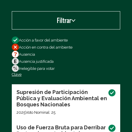
Filtrar
Filtrar por
Acción a favor del ambiente
Acción en contra del ambiente
Ausencia
Ausencia justificada
Inelegible para votar
Clave
Exportar los datos (CSV)
Supresión de Participación
Pública y Evaluación Ambiental en
Bosques Nacionales
2025
Voto Nominal: 25
Uso de Fuerza Bruta para Derribar