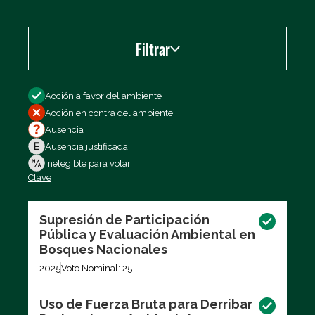
Filtrar
Filtrar por
Acción a favor del ambiente
Acción en contra del ambiente
Ausencia
Ausencia justificada
Inelegible para votar
Clave
Exportar los datos (CSV)
Supresión de Participación
Pública y Evaluación Ambiental en
Bosques Nacionales
2025
Voto Nominal: 25
Uso de Fuerza Bruta para Derribar