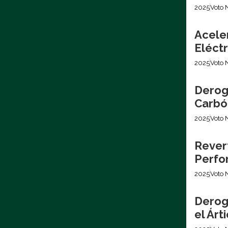
2025
Voto 
Acele
Eléctr
2025
Voto 
Derog
Carbó
2025
Voto 
Revert
Perfo
2025
Voto 
Derog
el Árt