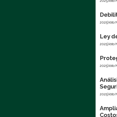
2025
Voto 
Debil
2025
Voto 
Ley d
2025
Voto 
Prote
2025
Voto 
Análi
Segur
2025
Voto 
Ampli
Costo