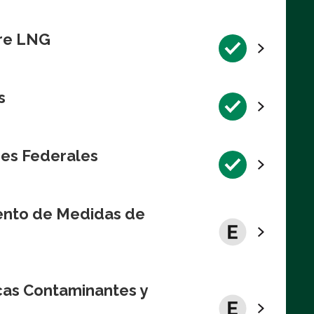
bre LNG
s
res Federales
iento de Medidas de
cas Contaminantes y