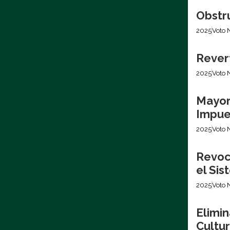
Obstr
2025
Voto 
Revert
2025
Voto 
Mayor
Impues
2025
Voto 
Revoca
el Si
2025
Voto 
Elimin
Cultur