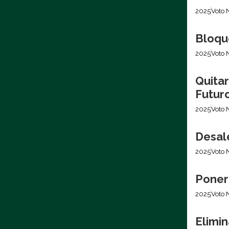
2025
Voto 
Bloque
2025
Voto 
Quita
Futur
2025
Voto 
Desale
2025
Voto 
Poner
2025
Voto 
Elimin