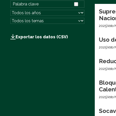
Supre
Nacio
2025
Voto 
Exportar los datos (CSV)
Uso d
2025
Voto 
Reduc
2025
Voto 
Bloqu
Calen
2025
Voto 
Socava