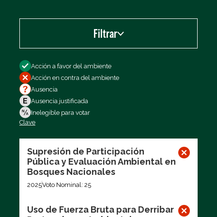
Filtrar
Filtrar por
Acción a favor del ambiente
Acción en contra del ambiente
Ausencia
Ausencia justificada
Inelegible para votar
Clave
Exportar los datos (CSV)
Supresión de Participación
Pública y Evaluación Ambiental en
Bosques Nacionales
2025
Voto Nominal: 25
Uso de Fuerza Bruta para Derribar