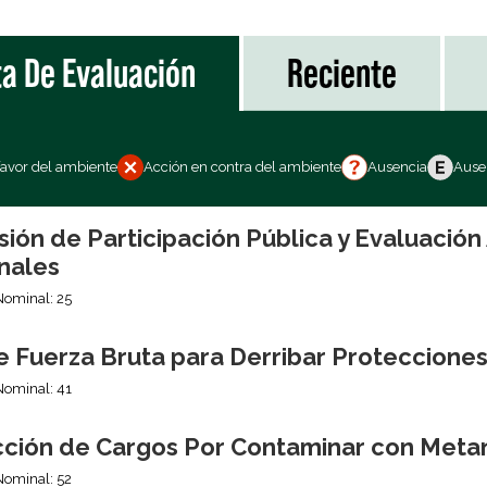
ta De Evaluación
Reciente
favor del ambiente
Acción en contra del ambiente
Ausencia
Ausen
sión de Participación Pública y Evaluació
nales
Nominal: 25
e Fuerza Bruta para Derribar Proteccione
Nominal: 41
ción de Cargos Por Contaminar con Meta
Nominal: 52