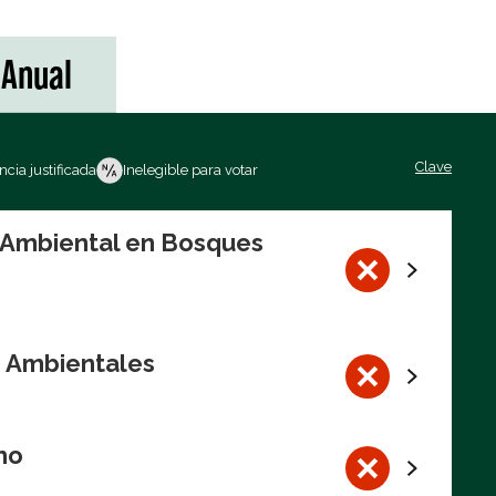
Anual
Clave
cia justificada
Inelegible para votar
n Ambiental en Bosques
s Ambientales
no