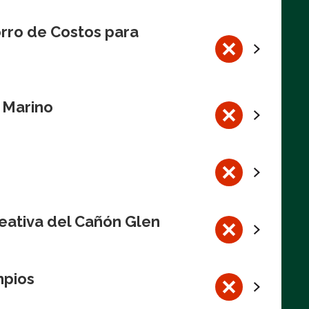
rro de Costos para
l Marino
eativa del Cañón Glen
mpios