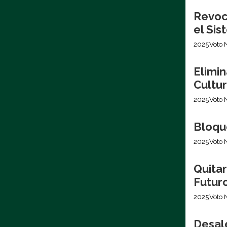
Revoca
el Si
2025
Voto 
Elimin
Cultur
2025
Voto 
Bloque
2025
Voto 
Quita
Futur
2025
Voto 
Desale