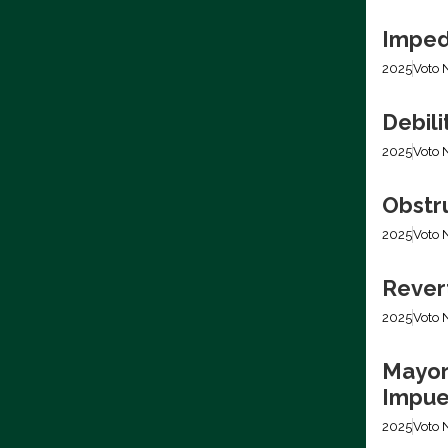
Imped
2025
Voto 
Debili
2025
Voto 
Obstr
2025
Voto 
Revert
2025
Voto 
Mayor
Impues
2025
Voto 