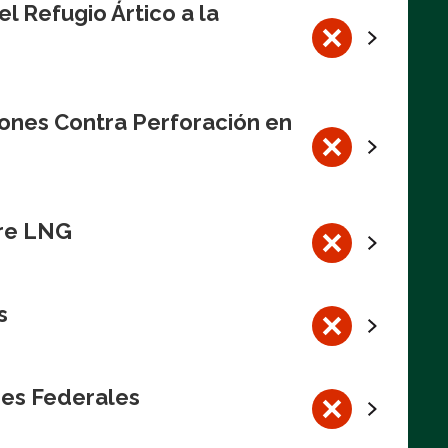
l Refugio Ártico a la
iones Contra Perforación en
bre LNG
s
res Federales