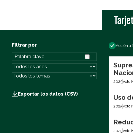
Tarje
Filtrar por
Acción a 
Supre
Nacio
2025
Voto 
Exportar los datos (CSV)
Uso d
2025
Voto 
Reduc
2025
Voto 