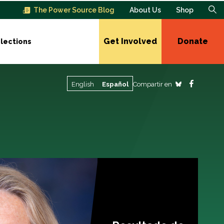
The Power Source Blog
About Us
Shop
Get Involved
Donate
lections
Compartir en
English
Español