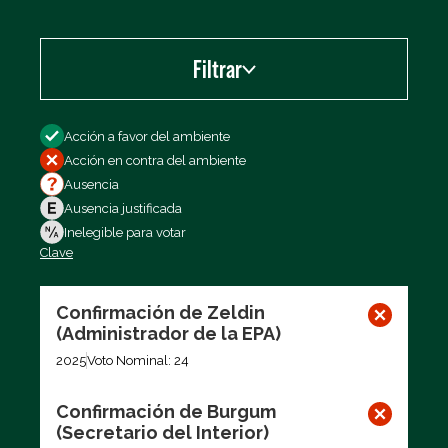
Filtrar
Filtrar por
Acción a favor del ambiente
Acción en contra del ambiente
Ausencia
Ausencia justificada
Inelegible para votar
Clave
Exportar los datos (CSV)
Confirmación de Zeldin
(Administrador de la EPA)
2025
Voto Nominal: 24
Confirmación de Burgum
(Secretario del Interior)