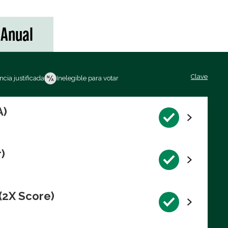
Anual
Clave
cia justificada
Inelegible para votar
A)
)
(2X Score)