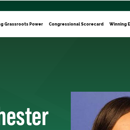
ng Grassroots Power
Congressional Scorecard
Winning E
hester