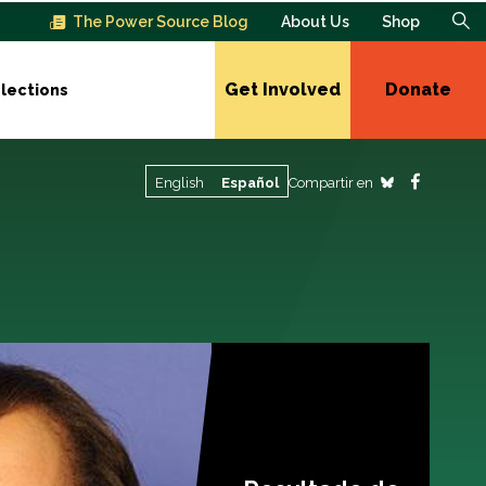
The Power Source Blog
About Us
Shop
Get Involved
Donate
lections
Compartir en
English
Español