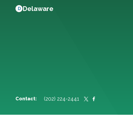
Delaware
D
(202) 224-2441
Contact: