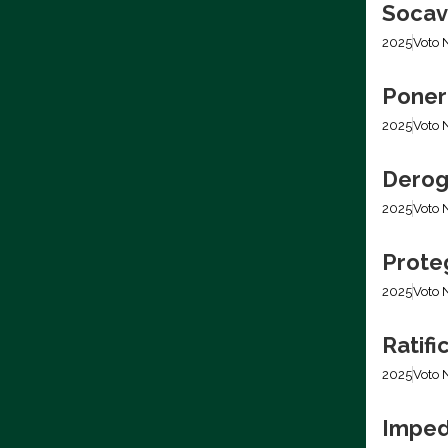
Socava
2025
Voto 
Poner 
2025
Voto 
Derog
2025
Voto 
Prote
2025
Voto 
Ratifi
2025
Voto 
Impedi